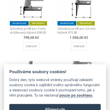
OHYBATELNÉ
ŠROUBOVACÍ
OHYBATELNÉ
ŠROUBOVACÍ
Schodový profil pro 3 mm, 
Schodový profil pro 2,5 mm 
drážkovaný Küberit 809 EB
Küberit 870 EB
799,00 Kč
1 056,00 Kč
Zobrazit
Zobrazit
Používáme soubory cookies!
Dobrý den, tyto webové stránky používají základní
soubory cookie k zajištění svého správného fungování
OHYBATELNÉ
ŠROUBOVACÍ
OHYBATELNÉ
ŠROUBOVACÍ
a sledovací soubory cookie k pochopení toho, jak s
Schodový profil pro 3 mm 
Schodový profil pro 5 mm, 
nimi pracujete. Ty se nastavují
pouze po souhlasu
.
Küberit 871 EB
drážkovaný (šroubovací) 
Küberit 807 EB
1 065,00 Kč
837,00 Kč
Přijmout vše