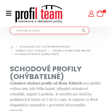
0
PODLAHOVÉ LIŠTY, INTERIÉROVÉ PROFILY
KÜBERIT LIŠTY A PROFILY
SNADNO OHÝBATELNÉ PROFILY
SCHODOVÉ PROFILY (OHÝBATELNÉ)
SCHODOVÉ PROFILY
(OHÝBATELNÉ)
Schodové ohýbací profily od firmy Küberit
jsou ideální
volbou tam, kde řešíte kulaté, případně obloukové
schodiště, stupeň či podestu. Je navržen pro tloušťky
podlahových krytin od 3 do 6,5 mm. Je nabízen ve třech
elegantních variantách v provedení eloxovaného
povrchu.