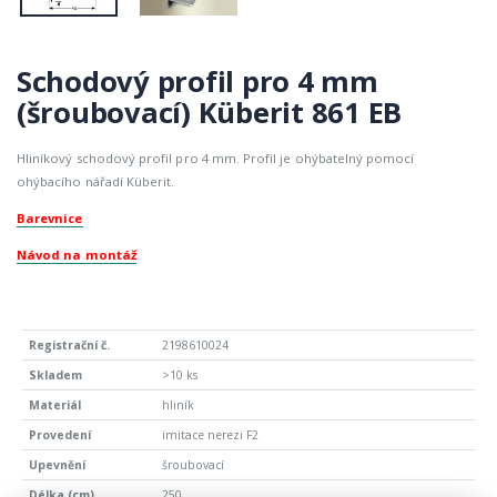
Schodový profil pro 4 mm
(šroubovací) Küberit 861 EB
Hliníkový schodový profil pro 4 mm. Profil je ohýbatelný pomocí
ohýbacího nářadí Küberit.
Barevnice
Návod na montáž
2198610024
>10 ks
hliník
imitace nerezi F2
šroubovací
250