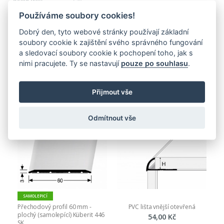
1 065,00 Kč
Používáme soubory cookies!
1 288,65 Kč
Dobrý den, tyto webové stránky používají základní
soubory cookie k zajištění svého správného fungování
a sledovací soubory cookie k pochopení toho, jak s
nimi pracujete. Ty se nastavují
pouze po souhlasu
.
PŘIDAT DO KOŠÍKU
Nejnovější produkty
Přijmout vše
Odmítnout vše
SAMOLEPICÍ
Přechodový profil 60 mm - 
PVC lišta vnější otevřená
plochý (samolepící) Küberit 446 
54,00 Kč
SK