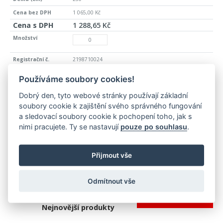
1 065,00 Kč
1 288,65 Kč
2198710024
>10 ks
Používáme soubory cookies!
hliník
Dobrý den, tyto webové stránky používají základní
imitace nerezi F2
soubory cookie k zajištění svého správného fungování
šroubovací
a sledovací soubory cookie k pochopení toho, jak s
nimi pracujete. Ty se nastavují
pouze po souhlasu
.
250
1 135,00 Kč
1 373,35 Kč
Přijmout vše
Odmítnout vše
PŘIDAT DO KOŠÍKU
Nejnovější produkty