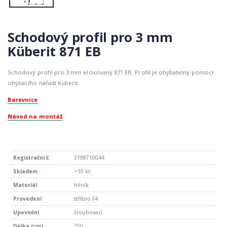
Schodový profil pro 3 mm
Küberit 871 EB
Schodový profil pro 3 mm eloxovaný 871 EB. Profil je ohýbatelný pomocí
ohýbacího nářadí Küberit.
Barevnice
Návod na montáž
2198710044
>10 ks
hliník
stříbro F4
šroubovací
250