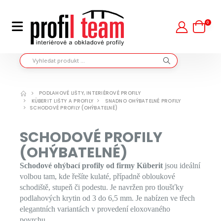
0
PODLAHOVÉ LIŠTY, INTERIÉROVÉ PROFILY
KÜBERIT LIŠTY A PROFILY
SNADNO OHÝBATELNÉ PROFILY
SCHODOVÉ PROFILY (OHÝBATELNÉ)
SCHODOVÉ PROFILY
(OHÝBATELNÉ)
Schodové ohýbací profily od firmy Küberit
jsou ideální
volbou tam, kde řešíte kulaté, případně obloukové
schodiště, stupeň či podestu. Je navržen pro tloušťky
podlahových krytin od 3 do 6,5 mm. Je nabízen ve třech
elegantních variantách v provedení eloxovaného
povrchu.