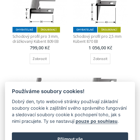
OHYBATELNÉ
ŠROUBOVACÍ
OHYBATELNÉ
ŠROUBOVACÍ
Schodový profil pro 3 mm, 
Schodový profil pro 2,5 mm 
drážkovaný Küberit 809 EB
Küberit 870 EB
799,00 Kč
1 056,00 Kč
Zobrazit
Zobrazit
Používáme soubory cookies!
Dobrý den, tyto webové stránky používají základní
soubory cookie k zajištění svého správného fungování
OHYBATELNÉ
ŠROUBOVACÍ
OHYBATELNÉ
ŠROUBOVACÍ
a sledovací soubory cookie k pochopení toho, jak s
Schodový profil pro 3 mm 
Schodový profil pro 5 mm, 
nimi pracujete. Ty se nastavují
pouze po souhlasu
.
Küberit 871 EB
drážkovaný (šroubovací) 
Küberit 807 EB
1 065,00 Kč
837,00 Kč
Přijmout vše