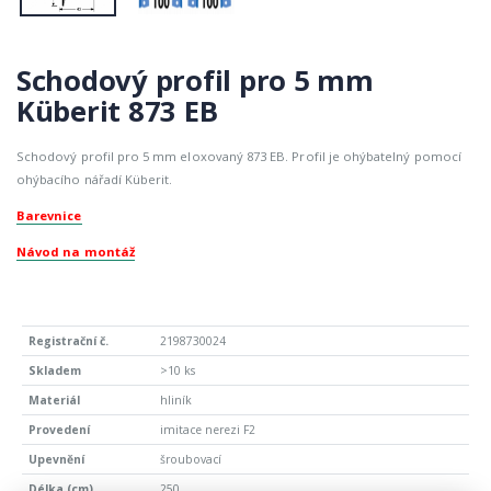
Schodový profil pro 5 mm
Küberit 873 EB
Schodový profil pro 5 mm eloxovaný 873 EB. Profil je ohýbatelný pomocí
ohýbacího nářadí Küberit.
Barevnice
Návod na montáž
2198730024
>10 ks
hliník
imitace nerezi F2
šroubovací
250