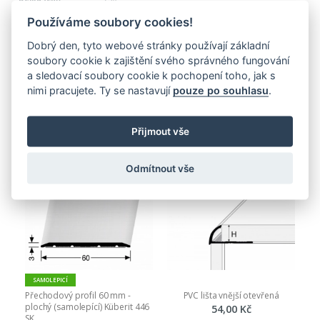
1 181,00 Kč
Používáme soubory cookies!
1 429,01 Kč
Dobrý den, tyto webové stránky používají základní
soubory cookie k zajištění svého správného fungování
a sledovací soubory cookie k pochopení toho, jak s
nimi pracujete. Ty se nastavují
pouze po souhlasu
.
PŘIDAT DO KOŠÍKU
Nejnovější produkty
Přijmout vše
Odmítnout vše
SAMOLEPICÍ
Přechodový profil 60 mm - 
PVC lišta vnější otevřená
plochý (samolepící) Küberit 446 
54,00 Kč
SK