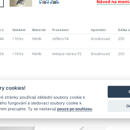
Návod na mont
 č.
Skladem
Materiál
Provedení
Upevnění
Délka (
44
>10 ks
hliník
stříbro F4
šroubovací
250
24
>10 ks
hliník
imitace nerezi F2
šroubovací
250
Nejnovější produkty
y cookies!
é stránky používají základní soubory cookie k
ného fungování a sledovací soubory cookie k
O
nimi pracujete. Ty se nastavují
pouze po souhlasu
.