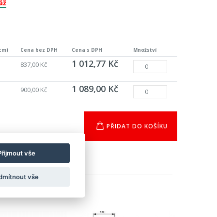
áž
cm)
Cena bez DPH
Cena s DPH
Množství
1 012,77 Kč
837,00 Kč
1 089,00 Kč
900,00 Kč
PŘIDAT DO KOŠÍKU
Přijmout vše
dmítnout vše