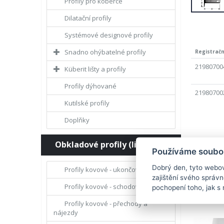
Profily pro koberce
Dilatační profily
Systémové designové profily
Snadno ohýbatelné profily
Registrační
21980700
Küberit lišty a profily
Profily dýhované
21980700
Kutilské profily
Doplňky
Obkladové profily (lišty)
Používáme soubor
Dobrý den, tyto webov
Profily kovové - ukončovací
zajištění svého správ
Profily kovové - schodové hrany
pochopení toho, jak s 
Profily kovové - přechody a
nájezdy