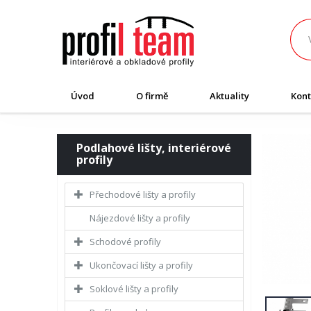
Úvod
O firmě
Aktuality
Kont
Podlahové lišty, interiérové
profily
Přechodové lišty a profily
Nájezdové lišty a profily
Schodové profily
Ukončovací lišty a profily
Soklové lišty a profily