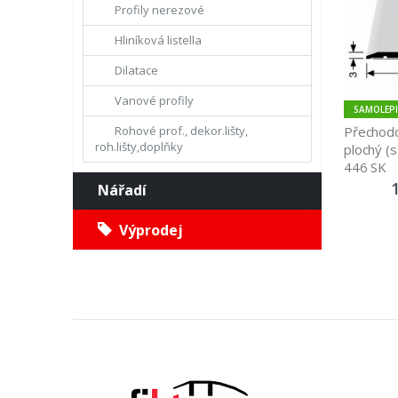
Profily nerezové
Hliníková listella
Dilatace
Vanové profily
SAMOLEPI
Přechodo
Rohové prof., dekor.lišty,
roh.lišty,doplňky
plochý (s
446 SK
Nářadí
Výprodej