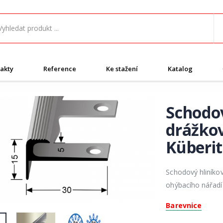
akty
Reference
Ke stažení
Katalog
Schodov
drážkov
Küberit
Schodový hliníkov
ohýbacího nářadí 
Barevnice