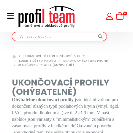
0
PODLAHOVÉ LIŠTY, INTERIÉROVÉ PROFILY
KÜBERIT LIŠTY A PROFILY
SNADNO OHÝBATELNÉ PROFILY
UKONČOVACÍ PROFILY (OHÝBATELNÉ)
UKONČOVACÍ PROFILY
(OHÝBATELNÉ)
Ohýbatelné ukončovací profily
jsou ideální volbou pro
dokončení různých typů podlahových krytin (vinyl, rigid,
PVC, přírodní linoleum aj.) ve tl. 2 až 9 mm. V naší
nabídce jsou varianty s "minimalistickým" zobáčkem a
zasunovací profily v hladkém i drážkovaném povrchu.
Jsou vhodné tam, kde řešíte obloukové ukončení