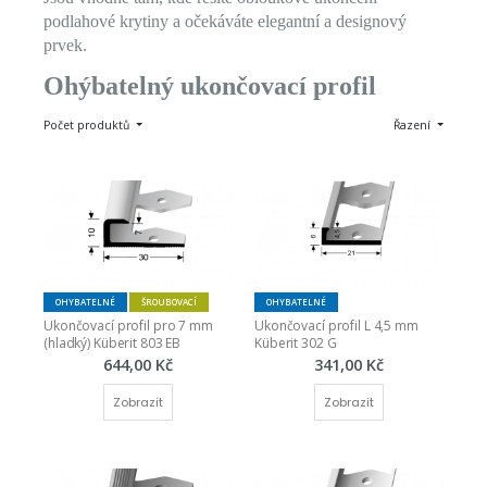
podlahové krytiny a očekáváte elegantní a designový
prvek.
Ohýbatelný ukončovací profil
Počet produktů
Řazení
OHYBATELNÉ
ŠROUBOVACÍ
OHYBATELNÉ
Ukončovací profil pro 7 mm 
Ukončovací profil L 4,5 mm 
(hladký) Küberit 803 EB
Küberit 302 G
644,00 Kč
341,00 Kč
Zobrazit
Zobrazit