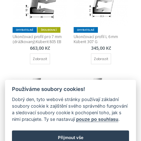
OHYBATELNÉ
ŠROUBOVACÍ
OHYBATELNÉ
Ukončovací profil pro 7 mm 
Ukončovací profil L 6 mm 
(drážkovaný) Küberit 805 EB
Küberit 307 G
663,00 Kč
345,00 Kč
Zobrazit
Zobrazit
Používáme soubory cookies!
Dobrý den, tyto webové stránky používají základní
soubory cookie k zajištění svého správného fungování
a sledovací soubory cookie k pochopení toho, jak s
OHYBATELNÉ
ŠROUBOVACÍ
OHYBATELNÉ
ŠROUBOVACÍ
nimi pracujete. Ty se nastavují
pouze po souhlasu
.
Ukončovací profil pro 3 mm 
Ukončovací profil pro 5 mm 
(hladký) Küberit 801
(hladký) Küberit 802 EB
614,00 Kč
628,00 Kč
Přijmout vše