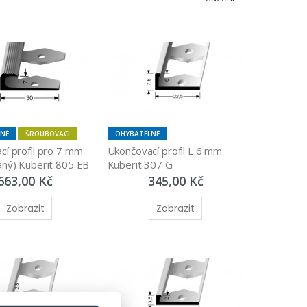
LNÉ
ŠROUBOVACÍ
OHYBATELNÉ
í profil pro 7 mm 
Ukončovací profil L 6 mm 
aný) Küberit 805 EB
Küberit 307 G
663,00 Kč
345,00 Kč
Zobrazit
Zobrazit