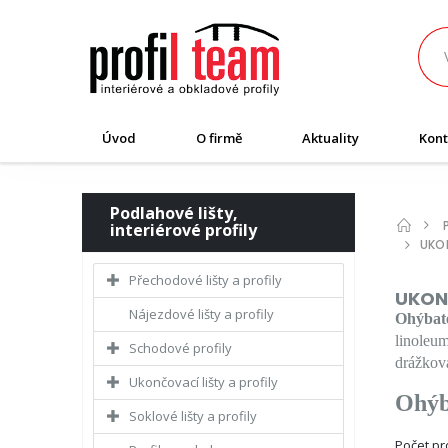
Úvod
O firmě
Aktuality
Kont
Podlahové lišty,
interiérové profily
UKO
Přechodové lišty a profily
UKON
Nájezdové lišty a profily
Ohýbate
linoleum
Schodové profily
drážkova
Ukončovací lišty a profily
Ohýb
Soklové lišty a profily
Počet p