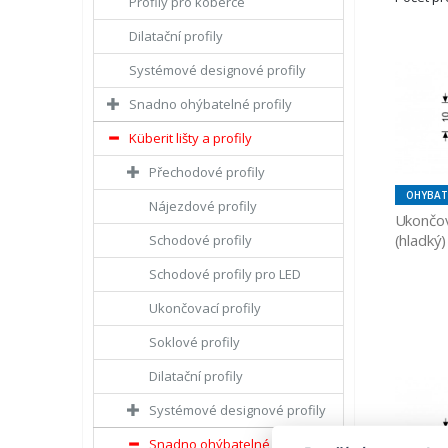
Profily pro koberce
Dilatační profily
Systémové designové profily
Snadno ohýbatelné profily
Küberit lišty a profily
Přechodové profily
OHYBAT
Nájezdové profily
Ukončov
(hladký
Schodové profily
Schodové profily pro LED
Ukončovací profily
Soklové profily
Dilatační profily
Systémové designové profily
Snadno ohýbatelné profily