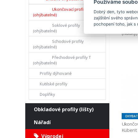
Používáme soubor
Ukončovací profily
Dobrý den, tyto webov
(ohýbatelné)
zajištění svého správ
OHYBAT
pochopení toho, jak s 
Soklové profily
Ukončov
(ohýbatelné)
(hladký
Schodové profily
(ohýbatelné)
Přechodové profily T
(ohýbatelné)
Profily dýhované
Kutilské profily
Doplňky
Obkladové profily (lišty)
OHYBAT
Nářadí
Ukončova
Küberit
Výprodej