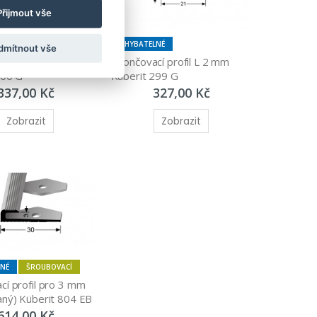
Přijmout vše
LNÉ
OHYBATELNÉ
dmítnout vše
í profil L 2,5 mm 
Ukončovací profil L 2 mm 
300 G
Küberit 299 G
337,00 Kč
327,00 Kč
Zobrazit
Zobrazit
LNÉ
ŠROUBOVACÍ
í profil pro 3 mm 
aný) Küberit 804 EB
614,00 Kč