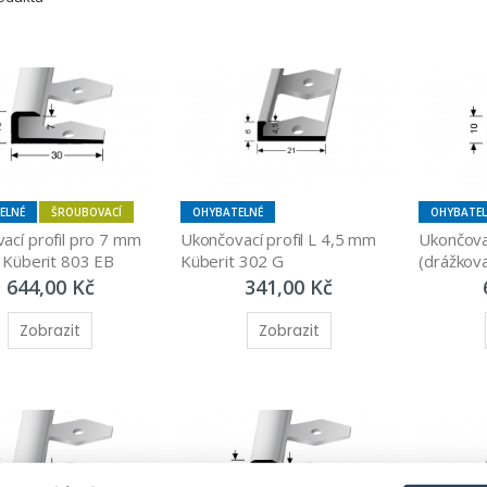
ELNÉ
ŠROUBOVACÍ
OHYBATELNÉ
OHYBATE
ací profil pro 7 mm 
Ukončovací profil L 4,5 mm 
Ukončovac
) Küberit 803 EB
Küberit 302 G
(drážkov
644,00 Kč
341,00 Kč
Zobrazit
Zobrazit