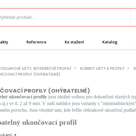
akty
Reference
Ke stažení
Katalog
PODLAHOVÉ LIŠTY, INTERIÉROVÉ PROFILY
KÜBERIT LIŠTY A PROFILY
S
NČOVACÍ PROFILY (OHÝBATELNÉ)
ČOVACÍ PROFILY (OHÝBATELNÉ)
lné ukončovací profily
jsou ideální volbou pro dokončení různých typ
 aj.) ve tl. 2 až 9 mm. V naší nabídce jsou varianty s "minimalistický
ném povrchu. Jsou vhodné tam, kde řešíte obloukové ukončení podlaho
atelný ukončovací profil
roduktů