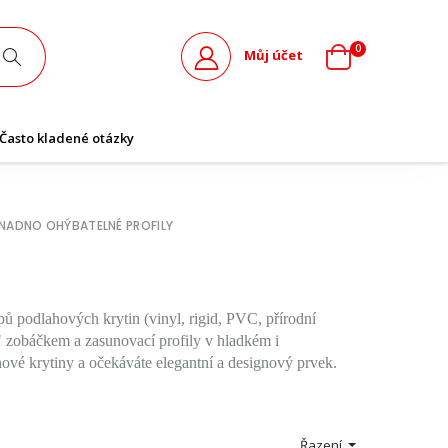
0
Můj účet
Často kladené otázky
NADNO OHÝBATELNÉ PROFILY
ů podlahových krytin (vinyl, rigid, PVC, přírodní
m" zobáčkem a zasunovací profily v hladkém i
vé krytiny a očekáváte elegantní a designový prvek.
Řazení