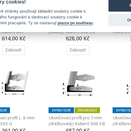
y cookies!
é stránky používají základní soubory cookie k
ného fungování a sledovací soubory cookie k
ELNÉ
ŠROUBOVACÍ
OHYBATELNÉ
ŠROUBOVACÍ
OHYBATE
O
nimi pracujete. Ty se nastavují
pouze po souhlasu
.
ací profil pro 3 mm 
Ukončovací profil pro 5 mm 
Ukončovac
) Küberit 801
(hladký) Küberit 802 EB
Küberit 
614,00 Kč
628,00 Kč
Zobrazit
Zobrazit
ELNÉ
OHYBATELNÉ
ŠROUBOVACÍ
OHYBATE
cí profil L  8 mm 
Ukončovací profil pro 5 mm 
Ukončovac
 303 G
(drážkovaný) Küberit 806 EB
(drážkov
361,00 Kč
687,00 Kč