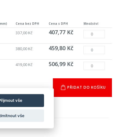
(mm)
Cena bez DPH
Cena s DPH
Množství
407,77 Kč
337,00 Kč
459,80 Kč
380,00 Kč
506,99 Kč
419,00 Kč
PŘIDAT DO KOŠÍKU
Přijmout vše
dmítnout vše