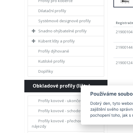
Profily pro koberce
Dilatační profily
Systémové designové profily
Registrační
Snadno ohýbatelné profily
21900104
Küberit lišty a profily
21900144
Profily dýhované
Kutilské profily
21900124
Doplňky
Obkladové profily (lišty)
Používáme soubor
Profily kovové - ukončovací
Dobrý den, tyto webov
zajištění svého správ
Profily kovové - schodové hrany
pochopení toho, jak s 
Profily kovové - přechody a
nájezdy