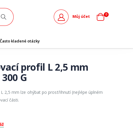
0
Můj účet
Často kladené otázky
ací profil L 2,5 mm
 300 G
 L 2,5 mm lze ohýbat po prostřihnutí (nejlépe úplném
vací části.
áž