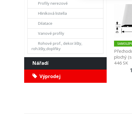
Profily nerezové
Hliníková listella
Dilatace
Vanové profily
Rohové prof., dekor.lišty,
SAMOLEPI
roh.lišty,doplňky
Přechodo
plochý (s
Nářadí
446 SK
Výprodej