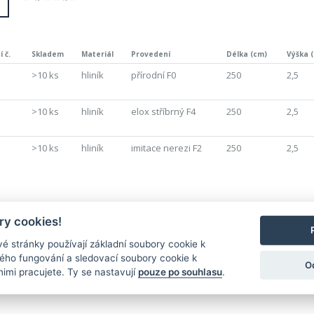
 č.
Skladem
Materiál
Provedení
Délka (cm)
Výška 
>10 ks
hliník
přírodní F0
250
2,5
>10 ks
hliník
elox stříbrný F4
250
2,5
>10 ks
hliník
imitace nerezi F2
250
2,5
Nejnovější produkty
y cookies!
é stránky používají základní soubory cookie k
ného fungování a sledovací soubory cookie k
O
nimi pracujete. Ty se nastavují
pouze po souhlasu
.