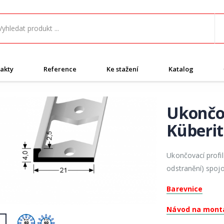
akty
Reference
Ke stažení
Katalog
Ukončov
Küberit
Ukončovací profil
odstranění) spojo
Barevnice
Návod na mont