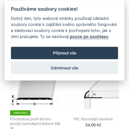
663,00 Kč
Používáme soubory cookies!
802,23 Kč
Dobrý den, tyto webové stránky používají základní
soubory cookie k zajištění svého správného fungování
a sledovací soubory cookie k pochopení toho, jak s
nimi pracujete. Ty se nastavují
pouze po souhlasu
.
PŘIDAT DO KOŠÍKU
Nejnovější produkty
Přijmout vše
Odmítnout vše
SAMOLEPICÍ
Přechodový profil 60 mm - 
PVC lišta vnější otevřená
plochý (samolepící) Küberit 446 
54,00 Kč
SK