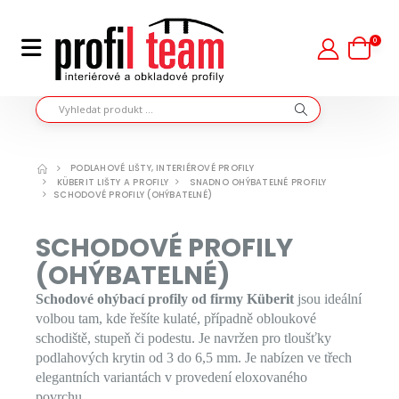
0
PODLAHOVÉ LIŠTY, INTERIÉROVÉ PROFILY
KÜBERIT LIŠTY A PROFILY
SNADNO OHÝBATELNÉ PROFILY
SCHODOVÉ PROFILY (OHÝBATELNÉ)
SCHODOVÉ PROFILY
(OHÝBATELNÉ)
Schodové ohýbací profily od firmy Küberit
jsou ideální
volbou tam, kde řešíte kulaté, případně obloukové
schodiště, stupeň či podestu. Je navržen pro tloušťky
podlahových krytin od 3 do 6,5 mm. Je nabízen ve třech
elegantních variantách v provedení eloxovaného
povrchu.