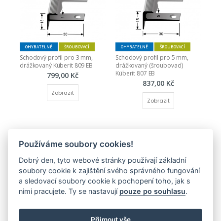
OHYBATELNÉ
ŠROUBOVACÍ
OHYBATELNÉ
ŠROUBOVACÍ
Schodový profil pro 3 mm, 
Schodový profil pro 5 mm, 
drážkovaný Küberit 809 EB
drážkovaný (šroubovací) 
Küberit 807 EB
799,00 Kč
837,00 Kč
Zobrazit
Zobrazit
Používáme soubory cookies!
Dobrý den, tyto webové stránky používají základní
soubory cookie k zajištění svého správného fungování
a sledovací soubory cookie k pochopení toho, jak s
OHYBATELNÉ
ŠROUBOVACÍ
OHYBATELNÉ
ŠROUBOVACÍ
nimi pracujete. Ty se nastavují
pouze po souhlasu
.
Schodový profil pro 3 mm 
Schodový profil pro 5 mm 
Küberit 871 EB
Küberit 873 EB
1 065,00 Kč
1 119,00 Kč
Přijmout vše