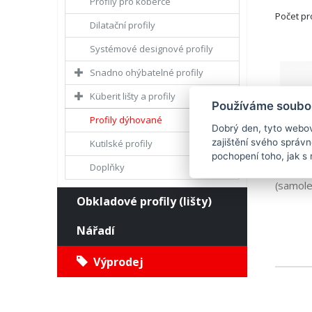
Profily pro koberce
Počet p
Dilatační profily
Systémové designové profily
Snadno ohýbatelné profily
Küberit lišty a profily
Používáme soubor
Profily dýhované
Dobrý den, tyto webov
zajištění svého správ
Kutilské profily
SAMOLEP
pochopení toho, jak s 
Doplňky
Přechod
(samolep
Obkladové profily (lišty)
Nářadí
Výprodej