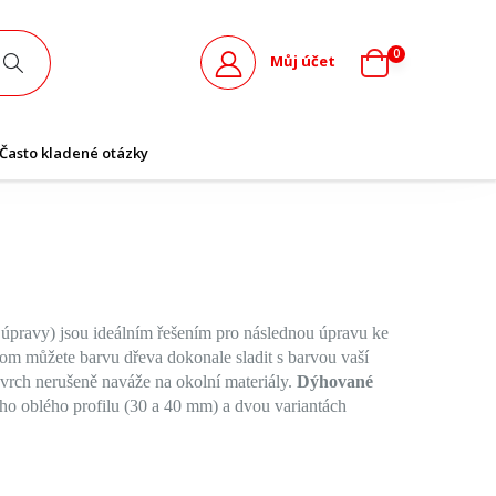
0
Můj účet
Často kladené otázky
úpravy) jsou ideálním řešením pro následnou úpravu ke
om můžete barvu dřeva dokonale sladit s barvou vaší
vrch nerušeně naváže na okolní materiály.
Dýhované
o oblého profilu (30 a 40 mm) a dvou variantách