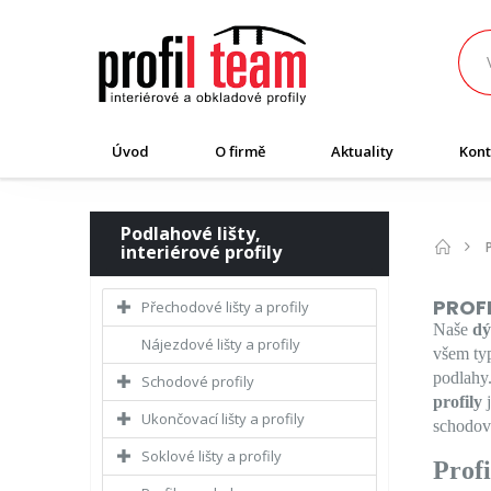
Úvod
O firmě
Aktuality
Kont
Podlahové lišty,
interiérové profily
PROF
Přechodové lišty a profily
Naše
dý
Nájezdové lišty a profily
všem typ
podlahy.
Schodové profily
profily
j
Ukončovací lišty a profily
schodov
Soklové lišty a profily
Profi