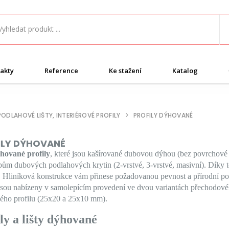
akty
Reference
Ke stažení
Katalog
PODLAHOVÉ LIŠTY, INTERIÉROVÉ PROFILY
PROFILY DÝHOVANÉ
ILY DÝHOVANÉ
hované profily
, které jsou kašírované dubovou dýhou (bez povrchové 
ům dubových podlahových krytin (2-vrstvé, 3-vrstvé, masivní). Díky t
 Hliníková konstrukce vám přinese požadovanou pevnost a přírodní po
sou nabízeny v samolepícím provedení ve dvou variantách přechodovéh
ého profilu (25x20 a 25x10 mm).
ly a lišty dýhované