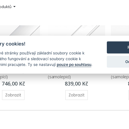
roduktů
y cookies!
é stránky používají základní soubory cookie k
ného fungování a sledovací soubory cookie k
O
ICÍ
SAMOLEPICÍ
SAMOLEPI
nimi pracujete. Ty se nastavují
pouze po souhlasu
.
 30 mm oblý 
Schodová hrana 25 x 10 mm 
Přechod 
ící)
(samolepicí)
(samolepí
746,00 Kč
839,00 Kč
Zobrazit
Zobrazit