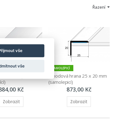
Řazení
Přijmout vše
dmítnout vše
CÍ
SAMOLEPICÍ
40 mm oblý 
Schodová hrana 25 x 20 mm 
cí)
(samolepicí)
884,00 Kč
873,00 Kč
Zobrazit
Zobrazit