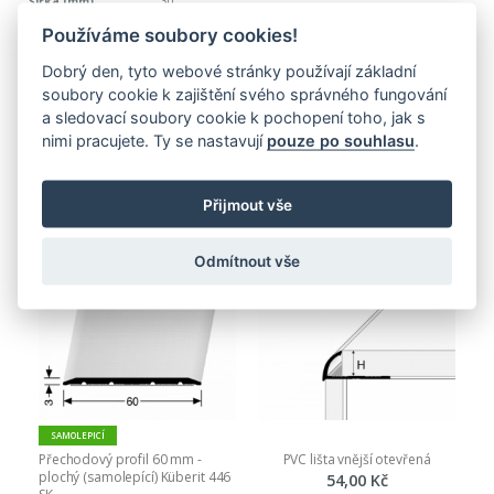
30
746,00 Kč
Používáme soubory cookies!
902,66 Kč
Dobrý den, tyto webové stránky používají základní
soubory cookie k zajištění svého správného fungování
a sledovací soubory cookie k pochopení toho, jak s
nimi pracujete. Ty se nastavují
pouze po souhlasu
.
PŘIDAT DO KOŠÍKU
Nejnovější produkty
Přijmout vše
Odmítnout vše
SAMOLEPICÍ
Přechodový profil 60 mm - 
PVC lišta vnější otevřená
plochý (samolepící) Küberit 446 
54,00 Kč