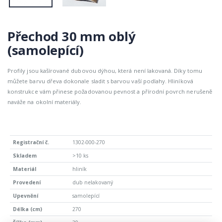
Přechod 30 mm oblý
(samolepící)
Profily jsou kašírované dubovou dýhou, která není lakovaná. Díky tomu
můžete barvu dřeva dokonale sladit s barvou vaší podlahy. Hliníková
konstrukce vám přinese požadovanou pevnost a přírodní povrch nerušeně
naváže na okolní materiály.
1302-000-270
>10 ks
hliník
dub nelakovaný
samolepící
270