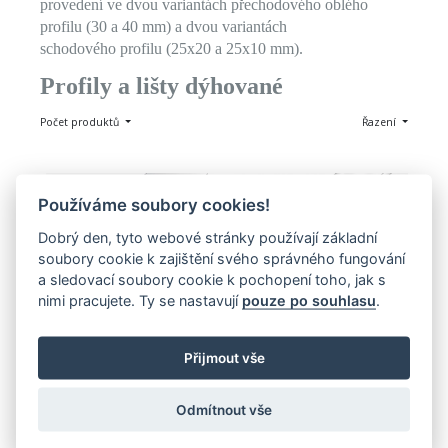
provedení ve dvou variantách přechodového oblého
profilu (30 a 40 mm) a dvou variantách
schodového profilu (25x20 a 25x10 mm).
Profily a lišty dýhované
Počet produktů
Řazení
Používáme soubory cookies!
Dobrý den, tyto webové stránky používají základní
soubory cookie k zajištění svého správného fungování
a sledovací soubory cookie k pochopení toho, jak s
SAMOLEPICÍ
SAMOLEPICÍ
nimi pracujete. Ty se nastavují
pouze po souhlasu
.
Přechod 30 mm oblý 
Schodová hrana 25 x 10 mm 
(samolepící)
(samolepicí)
746,00 Kč
839,00 Kč
Přijmout vše
Zobrazit
Zobrazit
Odmítnout vše