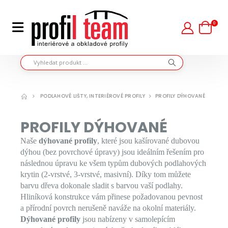
0
PODLAHOVÉ LIŠTY, INTERIÉROVÉ PROFILY
PROFILY DÝHOVANÉ
PROFILY DÝHOVANÉ
Naše
dýhované profily
, které jsou kašírované dubovou
dýhou (bez povrchové úpravy) jsou ideálním řešením pro
následnou úpravu ke všem typům dubových podlahových
krytin (2-vrstvé, 3-vrstvé, masivní). Díky tom můžete
barvu dřeva dokonale sladit s barvou vaší podlahy.
Hliníková konstrukce vám přinese požadovanou pevnost
a přírodní povrch nerušeně naváže na okolní materiály.
Dýhované profily
jsou nabízeny v samolepícím