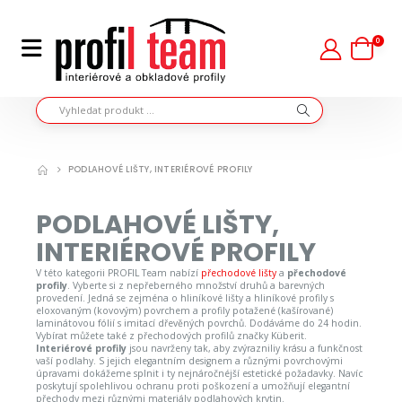
0
PODLAHOVÉ LIŠTY, INTERIÉROVÉ PROFILY
PODLAHOVÉ LIŠTY,
INTERIÉROVÉ PROFILY
V této kategorii PROFIL Team nabízí
přechodové lišty
a
přechodové
profily
. Vyberte si z nepřeberného množství druhů a barevných
provedení. Jedná se zejména o hliníkové lišty a hliníkové profily s
eloxovaným (kovovým) povrchem a profily potažené (kašírované)
laminátovou fólií s imitací dřevěných povrchů. Dodáváme do 24 hodin.
Vybírat můžete také z přechodových profilů značky Küberit.
Interiérové profily
jsou navrženy tak, aby zvýrazniliy krásu a funkčnost
vaší podlahy. S jejich elegantním designem a různými povrchovými
úpravami dokážeme splnit i ty nejnáročnéjší estetické požadavky. Navíc
poskytují spolehlivou ochranu proti poškození a umožňují elegantní
přechody mezi různými materiály podlahových krytin.