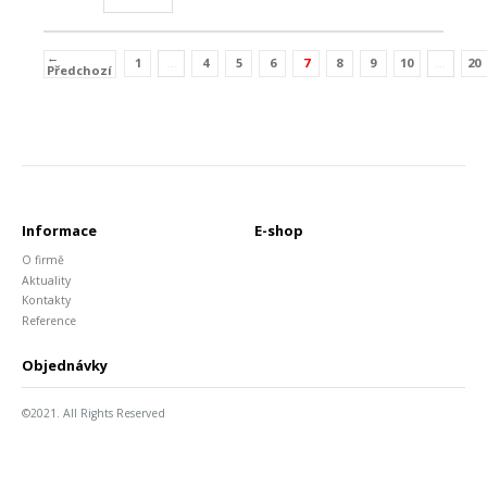
←
1
…
4
5
6
7
8
9
10
…
20
(current)
Předchozí
Informace
E-shop
O firmě
Aktuality
Kontakty
Reference
Objednávky
©2021. All Rights Reserved