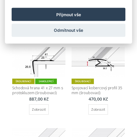
Přechodový profil 61 mm - 
oblý (samolepící)
Profil C nerovnoramenný
Přijmout vše
865,00 Kč
230,00 Kč
Zobrazit
Zobrazit
Odmítnout vše
ŠROUBOVACÍ
SAMOLEPICÍ
ŠROUBOVACÍ
Schodová hrana 41 x 27 mm s 
Spojovací kobercový profil 35 
protiskluzem (šroubovací)
mm (šroubovací)
887,00 Kč
470,00 Kč
Zobrazit
Zobrazit