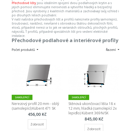
Přechodové lišty
jsou ideálním spojení dvou podlahových krytin a s
jejich pomocí eliminujete nerovnosti a vytvoříte hladký a bezpečný
přechod. Jsou vyrobeny z kvalitních materiálů a zachovávají svůj vzhled i
po dlouhých letech používání.
V naší nabídce přechodových lišt a profilů naleznete profily samolepící,
šroubovací, narážecí, nevrtané s obrovskou škálou dekoračních fólií,
eloxů, případně nerezi a to jak ve varianách obloučků, plochých profilů,
nájezdů, T profilů, případně speciálních lišt pro vedení elektrické
instalace.
Přechodové podlahové a interiérové profily
Počet produktů
Řazení
SAMOLEPICÍ
SAMOLEPICÍ
Nerezový profil 20 mm - oblý 
Stěnová ukončovací lišta 18 x 
(samolepící) Küberit 471 SK
12 mm, hladká (samolepící 2x 
lepidlo) Küberit 369 N/SK
456,00 Kč
845,00 Kč
Zobrazit
Zobrazit