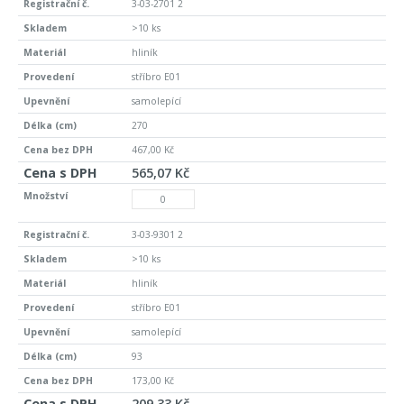
3-03-2701 2
>10 ks
hliník
stříbro E01
samolepící
270
467,00 Kč
565,07 Kč
3-03-9301 2
>10 ks
hliník
stříbro E01
samolepící
93
173,00 Kč
209,33 Kč