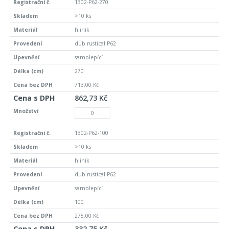
1302-P62-270
>10 ks
hliník
dub rustical P62
samolepící
270
713,00 Kč
862,73 Kč
1302-P62-100
>10 ks
hliník
dub rustical P62
samolepící
100
275,00 Kč
332,75 Kč