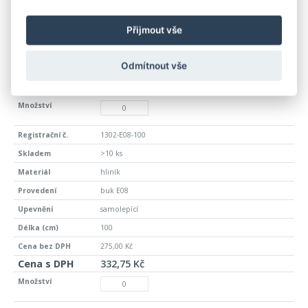
buk E08
Přijmout vše
samolepící
270
Odmítnout vše
713,00 Kč
862,73 Kč
1302-E08-100
>10 ks
hliník
buk E08
samolepící
100
275,00 Kč
332,75 Kč