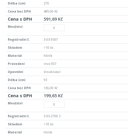
270
489,00 Kč
591,69 Kč
3-03-9307
>10 ks
hliník
inox E07
šroubovací
93
165,00 Kč
199,65 Kč
3-03-2700 2
>10 ks
hliník