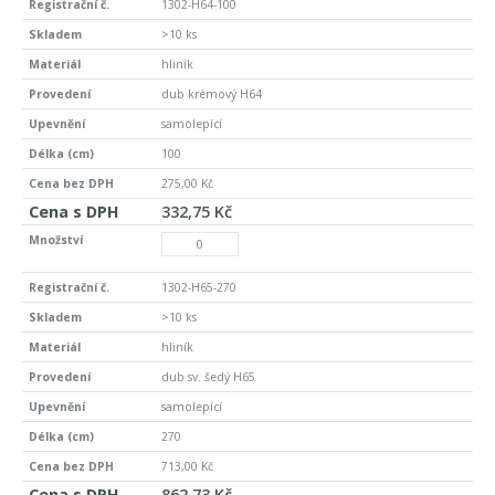
1302-H64-100
>10 ks
hliník
dub krémový H64
samolepící
100
275,00 Kč
332,75 Kč
1302-H65-270
>10 ks
hliník
dub sv. šedý H65
samolepící
270
713,00 Kč
862,73 Kč