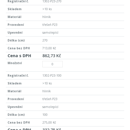
1302-P23-270
>10 ks
hliník
třešeň P23
samolepící
270
713,00 Kč
862,73 Kč
1302-P23-100
>10 ks
hliník
třešeň P23
samolepící
100
275,00 Kč
332,75 Kč