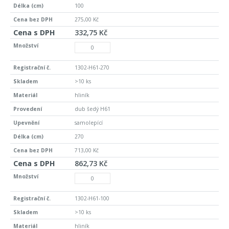
100
275,00 Kč
332,75 Kč
1302-H61-270
>10 ks
hliník
dub šedý H61
samolepící
270
713,00 Kč
862,73 Kč
1302-H61-100
>10 ks
hliník