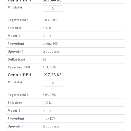
3-03-9303
>10 ks
hliník
bronz E03
šroubovací
93
163,00 Kč
197,23 Kč
3-03-2707
>10 ks
hliník
inox E07
šroubovací