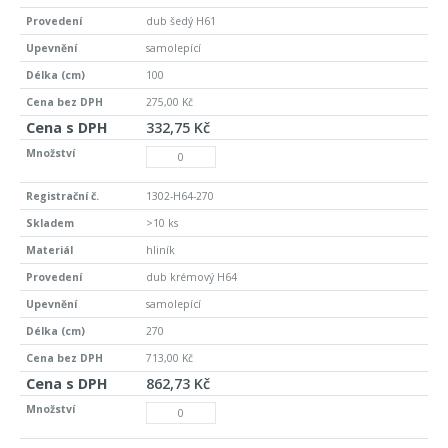
dub šedý H61
samolepící
100
275,00 Kč
332,75 Kč
1302-H64-270
>10 ks
hliník
dub krémový H64
samolepící
270
713,00 Kč
862,73 Kč