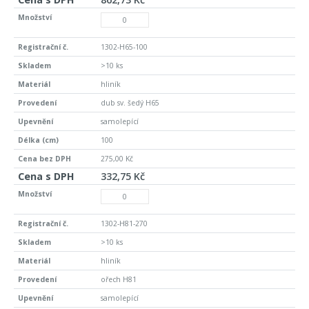
1302-H65-100
>10 ks
hliník
dub sv. šedý H65
samolepící
100
275,00 Kč
332,75 Kč
1302-H81-270
>10 ks
hliník
ořech H81
samolepící