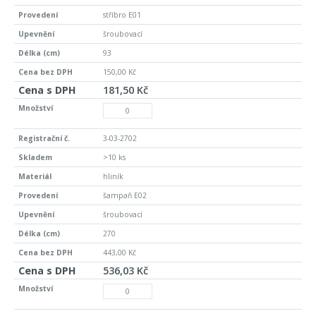
stříbro E01
šroubovací
93
150,00 Kč
181,50 Kč
3-03-2702
>10 ks
hliník
šampaň E02
šroubovací
270
443,00 Kč
536,03 Kč