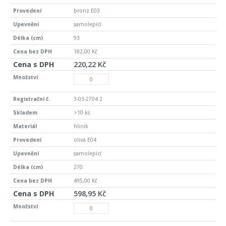
bronz E03
samolepící
93
182,00 Kč
220,22 Kč
3-03-2704 2
>10 ks
hliník
oliva E04
samolepící
270
495,00 Kč
598,95 Kč