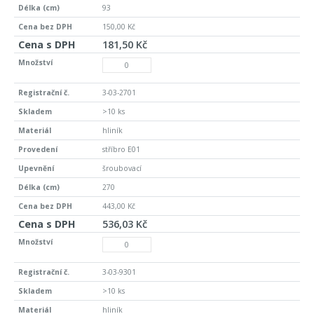
93
150,00 Kč
181,50 Kč
3-03-2701
>10 ks
hliník
stříbro E01
šroubovací
270
443,00 Kč
536,03 Kč
3-03-9301
>10 ks
hliník