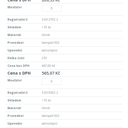
3-03-2702 2
>10 ks
hliník
šampaň E02
samolepící
270
467,00 Kč
565,07 Kč
3-03-9302 2
>10 ks
hliník
šampaň E02
samolepící