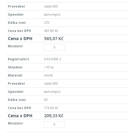
zlatá E00
samolepící
270
467,00 Kč
565,07 Kč
3-03-9300 2
>10 ks
hliník
zlatá E00
samolepící
93
173,00 Kč
209,33 Kč