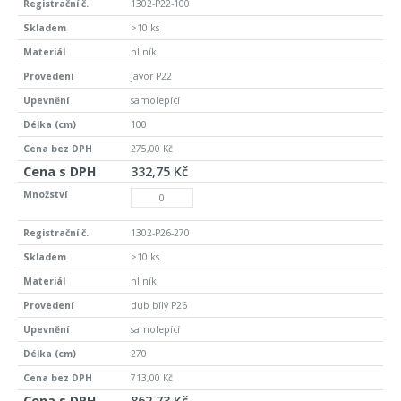
1302-P22-100
>10 ks
hliník
javor P22
samolepící
100
275,00 Kč
332,75 Kč
1302-P26-270
>10 ks
hliník
dub bílý P26
samolepící
270
713,00 Kč
862,73 Kč