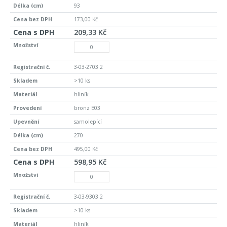
93
173,00 Kč
209,33 Kč
3-03-2703 2
>10 ks
hliník
bronz E03
samolepící
270
495,00 Kč
598,95 Kč
3-03-9303 2
>10 ks
hliník