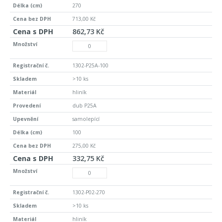
270
713,00 Kč
862,73 Kč
1302-P25A-100
>10 ks
hliník
dub P25A
samolepící
100
275,00 Kč
332,75 Kč
1302-P02-270
>10 ks
hliník