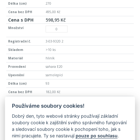
270
495,00 Kč
598,95 Kč
3-03-9320 2
>10 ks
hliník
sahara E20
samolepící
93
182,00 Kč
220,22 Kč
Používáme soubory cookies!
Dobrý den, tyto webové stránky používají základní
1302-E08-270
soubory cookie k zajištění svého správného fungování
a sledovací soubory cookie k pochopení toho, jak s
>10 ks
nimi pracujete. Ty se nastavují
pouze po souhlasu
.
hliník