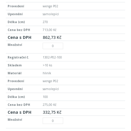
wenge P02
samolepící
270
713,00 Kč
862,73 Kč
1302-P02-100
>10 ks
hliník
wenge P02
samolepící
100
275,00 Kč
332,75 Kč