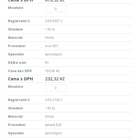
3-03-9307 2
>10 ks
hliník
inox E07
samolepící
93
192,00 Kč
232,32 Kč
3-03-2720 2
>10 ks
hliník
sahara E20
samolepící