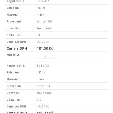
3-03-9302
>10 ks
hliník
šampaň E02
šroubovací
93
150,00 Kč
181,50 Kč
3-03-2703
>10 ks
hliník
bronz E03
šroubovací
270
464,00 Kč
561,44 Kč