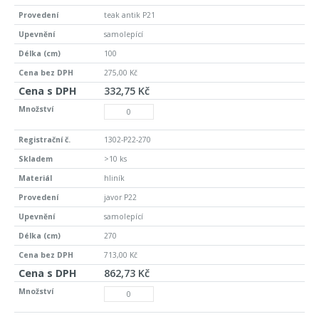
teak antik P21
samolepící
100
275,00 Kč
332,75 Kč
1302-P22-270
>10 ks
hliník
javor P22
samolepící
270
713,00 Kč
862,73 Kč