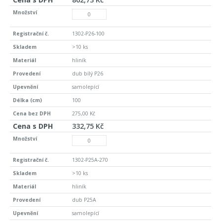
1302-P26-100
>10 ks
hliník
dub bílý P26
samolepící
100
275,00 Kč
332,75 Kč
1302-P25A-270
>10 ks
hliník
dub P25A
samolepící