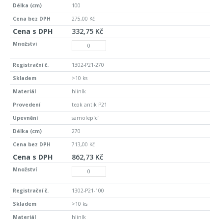
100
275,00 Kč
332,75 Kč
1302-P21-270
>10 ks
hliník
teak antik P21
samolepící
270
713,00 Kč
862,73 Kč
1302-P21-100
>10 ks
hliník