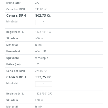
270
713,00 Kč
862,73 Kč
1302-H81-100
>10 ks
hliník
ořech H81
samolepící
100
275,00 Kč
332,75 Kč
1302-P301-270
>10 ks
hliník