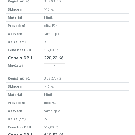
3-03-9304 2
>10 ks
hliník
oliva E04
samolepící
93
182,00 Kč
220,22 Kč
3-03-2707 2
>10 ks
hliník
inox E07
samolepící
270
512,00 Kč
619,52 Kč