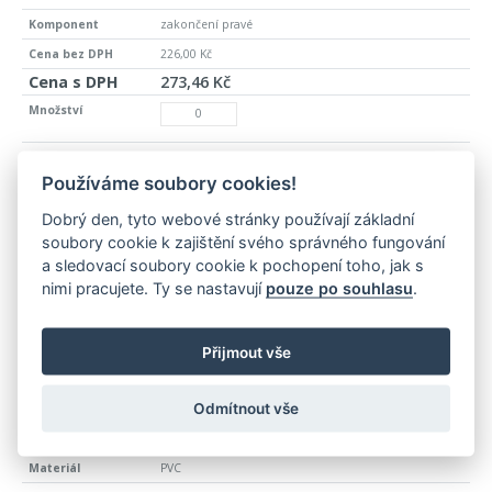
zakončení pravé
226,00 Kč
273,46 Kč
02012549
Používáme soubory cookies!
>10 ks
PVC
Dobrý den, tyto webové stránky používají základní
soubory cookie k zajištění svého správného fungování
stříbro
a sledovací soubory cookie k pochopení toho, jak s
spojka
nimi pracujete. Ty se nastavují
pouze po souhlasu
.
226,00 Kč
273,46 Kč
Přijmout vše
Odmítnout vše
02012449
>10 ks
PVC