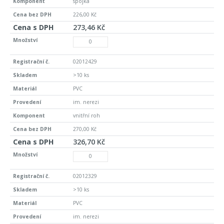
spojka
226,00 Kč
273,46 Kč
02012429
>10 ks
PVC
im. nerezi
vnitřní roh
270,00 Kč
326,70 Kč
02012329
>10 ks
PVC
im. nerezi