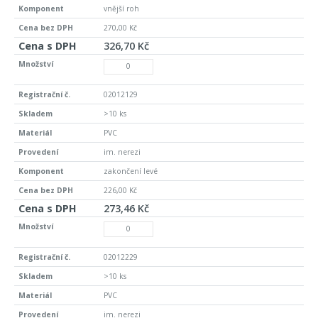
vnější roh
270,00 Kč
326,70 Kč
02012129
>10 ks
PVC
im. nerezi
zakončení levé
226,00 Kč
273,46 Kč
02012229
>10 ks
PVC
im. nerezi