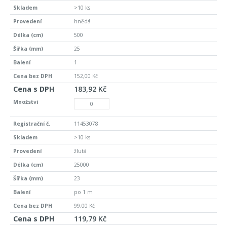
>10 ks
hnědá
500
25
1
152,00 Kč
183,92 Kč
11453078
>10 ks
žlutá
25000
23
po 1 m
99,00 Kč
119,79 Kč