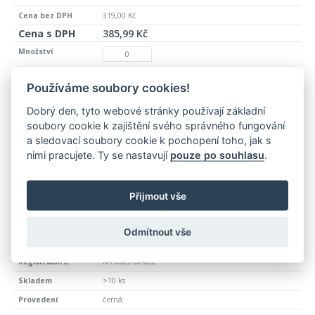
319,00 Kč
385,99 Kč
A-70002-00-005
Používáme soubory cookies!
>10 ks
Dobrý den, tyto webové stránky používají základní
černo-žlutá
soubory cookie k zajištění svého správného fungování
1000
a sledovací soubory cookie k pochopení toho, jak s
nimi pracujete. Ty se nastavují
pouze po souhlasu
.
50
1
Přijmout vše
339,00 Kč
410,19 Kč
Odmítnout vše
A-70003-00-002
>10 ks
černá