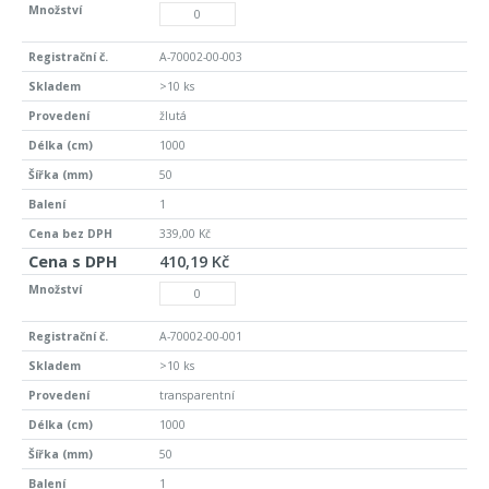
A-70002-00-003
>10 ks
žlutá
1000
50
1
339,00 Kč
410,19 Kč
A-70002-00-001
>10 ks
transparentní
1000
50
1