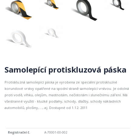
Samolepící protiskluzová páska
Protiskluzná samolepící páska je vyrobena ze speciální protiskluzné
korundové vrstvy opatřené na spodní straně samolepící vrstvou. Je odolná
proti vodě, vlhku, olejům, mastnotám, nečistotám i slunečnímu záření. Má
všestranné využití - kluzké podlahy, schody, dlažby, schody nákladních
automobilů, plošiny,...., aj. Dostupné od 1.12. 2011
A-70001-00-002