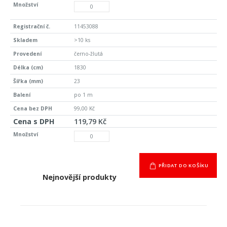
11453088
>10 ks
černo-žlutá
1830
23
po 1 m
99,00 Kč
119,79 Kč
PŘIDAT DO KOŠÍKU
Nejnovější produkty