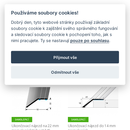
Používáme soubory cookies!
Dobrý den, tyto webové stránky používají základní
soubory cookie k zajištění svého správného fungování
a sledovací soubory cookie k pochopení toho, jak s
nimi pracujete. Ty se nastavují
pouze po souhlasu
.
SAMOLEPICÍ
ŠROUBOVACÍ
SAMOLEPICÍ
Přechodový profil 61 mm - 
Ukončovací nájezd do 3 mm 
oblý (samolepící)
(samolepící, šroubovací)
Přijmout vše
865,00 Kč
441,00 Kč
Zobrazit
Zobrazit
Odmítnout vše
SAMOLEPICÍ
SAMOLEPICÍ
Ukončovací nájezd na 22 mm 
Ukončovací nájezd do 14 mm 