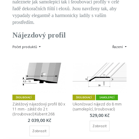
naleznete jak samolepící tak i šroubovací profily v celé
řadě dekoračních fólií i eloxů. Jsou navrženy tak, aby
vypadaly elegantně a harmonicky ladily s vaším
prostředím.
Nájezdový profil
Počet produktů
Řazení
ŠROUBOVACÍ
ŠROUBOVACÍ
SAMOLEPICÍ
Zátěžový nájezdový profil 80 x 
Ukončovací nájezd do 8 mm 
11 mm - zátěž do 2 t 
(samolepící, šroubovací)
(šroubovací) Küberit 268
529,00 Kč
2 039,00 Kč
Zobrazit
Zobrazit