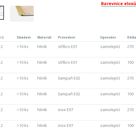
Barevnice elox
 č.
Skladem
Materiál
Provedení
Upevnění
Délka
 2
>10 ks
hliník
stříbro E01
samolepící
270
 2
>10 ks
hliník
stříbro E01
samolepící
100
 2
>10 ks
hliník
šampaň E02
samolepící
270
 2
>10 ks
hliník
šampaň E02
samolepící
100
 2
>10 ks
hliník
inox E07
samolepící
270
 2
>10 ks
hliník
inox E07
samolepící
100