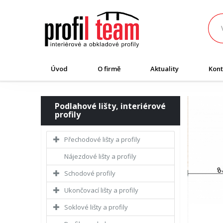
Úvod
O firmě
Aktuality
Kont
Podlahové lišty, interiérové
profily
Přechodové lišty a profily
Nájezdové lišty a profily
Schodové profily
Ukončovací lišty a profily
Soklové lišty a profily