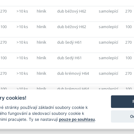
-270
>10 ks
hliník
dub béžový H62
samolepící
270
-100
>10 ks
hliník
dub béžový H62
samolepící
100
-270
>10 ks
hliník
dub šedý H61
samolepící
270
-100
>10 ks
hliník
dub šedý H61
samolepící
100
-270
>10 ks
hliník
dub krémový H64
samolepící
270
-100
>10 ks
hliník
dub krémový H64
samolepící
100
y cookies!
1-270
>10 ks
hliník
dub drásaný P301
samolepící
270
é stránky používají základní soubory cookie k
ného fungování a sledovací soubory cookie k
O
nimi pracujete. Ty se nastavují
pouze po souhlasu
.
1-100
>10 ks
hliník
dub drásaný P301
samolepící
100