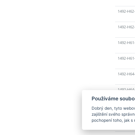
1492-H62
1492-H62
1492-H61
1492-H61
1492-H64
1492-H64
Používáme soubor
1492-P30
Dobrý den, tyto webov
zajištění svého správ
pochopení toho, jak s 
1492-P30