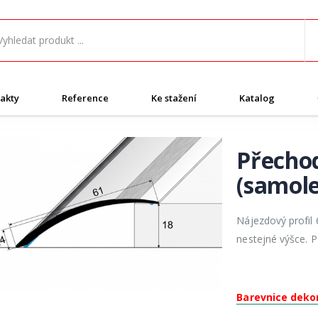
akty
Reference
Ke stažení
Katalog
Přechod
(samole
Nájezdový profil
nestejné výšce. 
Barevnice deko