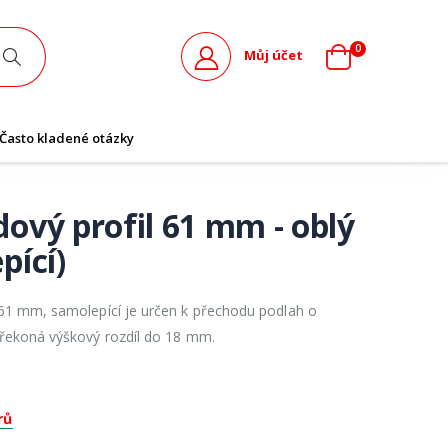
0
Můj účet
Často kladené otázky
ový profil 61 mm - oblý
pící)
 61 mm, samolepící je určen k přechodu podlah o
Překoná výškový rozdíl do 18 mm.
rů