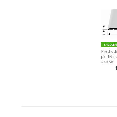
SAMOLEPI
Přechodo
plochý (s
446 SK