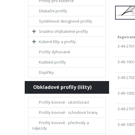
Profily pro koberce
Dilatační profily
Systémové designové profily
Snadno ohýbatelné profily
Registrační
Küberit lišty a profily
3-49-2701
Profily dýhované
3-49-1001
Kutilské profily
Doplňky
3-49-2702
Obkladové profily (lišty)
3-49-1002
Profily kovové - ukončovací
3-49-2707
Profily kovové - schodové hrany
Profily kovové - přechody a
3-49-1007
nájezdy