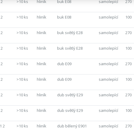
 2
>10 ks
hliník
buk E08
samolepící
270
 2
>10 ks
hliník
buk E08
samolepící
100
 2
>10 ks
hliník
buk světlý E28
samolepící
270
 2
>10 ks
hliník
buk světlý E28
samolepící
100
 2
>10 ks
hliník
dub E09
samolepící
270
 2
>10 ks
hliník
dub E09
samolepící
100
 2
>10 ks
hliník
dub světlý E29
samolepící
270
 2
>10 ks
hliník
dub světlý E29
samolepící
100
1 2
>10 ks
hliník
dub bělený E901
samolepící
270