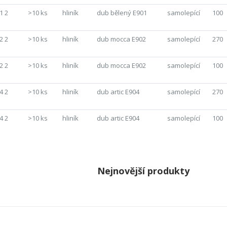
1 2
>10 ks
hliník
dub bělený E901
samolepící
100
2 2
>10 ks
hliník
dub mocca E902
samolepící
270
2 2
>10 ks
hliník
dub mocca E902
samolepící
100
4 2
>10 ks
hliník
dub artic E904
samolepící
270
4 2
>10 ks
hliník
dub artic E904
samolepící
100
Nejnovější produkty