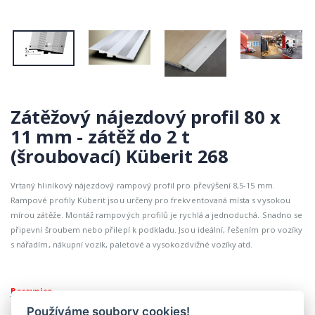
Zátěžový nájezdový profil 80 x
11 mm - zátěž do 2 t
(šroubovací) Küberit 268
Vrtaný hliníkový nájezdový rampový profil pro převýšení 8,5-15 mm.
Rampové profily Küberit jsou určeny pro frekventovaná místa s vysokou
mírou zátěže. Montáž rampových profilů je rychlá a jednoduchá. Snadno se
připevní šroubem nebo přilepí k podkladu. Jsou ideální, řešením pro vozíky
s nářadím, nákupní vozík, paletové a vysokozdvižné vozíky atd.
Barevnice
Používáme soubory cookies!