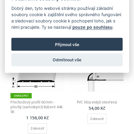
Dobrý den, tyto webové stránky používají základní
soubory cookie k zajištění svého správného fungování
PŘIDAT DO KOŠÍKU
a sledovací soubory cookie k pochopení toho, jak s
Nejnovější produkty
nimi pracujete. Ty se nastavují
pouze po souhlasu
.
Přijmout vše
Odmítnout vše
SAMOLEPICÍ
Přechodový profil 60 mm - 
PVC lišta vnější otevřená
plochý (samolepící) Küberit 446 
54,00 Kč
SK
1 156,00 Kč
Zobrazit
Zobrazit