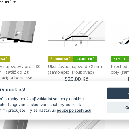
roduktů
VACÍ
ŠROUBOVACÍ
SAMOLEPICÍ
SAMOLEPI
ý nájezdový profil 80 
Ukončovací nájezd do 8 mm 
Přechodov
- zátěž do 2 t 
(samolepící, šroubovací)
oblý (sam
vací) Küberit 268
529,00 Kč
2 039,00 Kč
y cookies!
Zobrazit
Zobrazit
é stránky používají základní soubory cookie k
ného fungování a sledovací soubory cookie k
O
nimi pracujete. Ty se nastavují
pouze po souhlasu
.