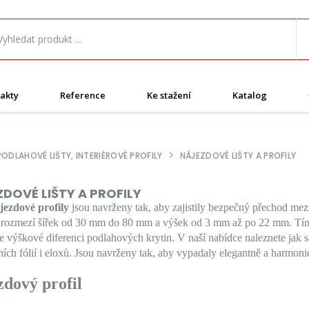
akty
Reference
Ke stažení
Katalog
PODLAHOVÉ LIŠTY, INTERIÉROVÉ PROFILY
NÁJEZDOVÉ LIŠTY A PROFILY
DOVÉ LIŠTY A PROFILY
jezdové profily
jsou navrženy tak, aby zajistily bezpečný přechod mez
 rozmezí šířek od 30 mm do 80 mm a výšek od 3 mm až po 22 mm. Tímto
 výškové diferenci podlahových krytin. V naší nabídce naleznete jak sa
ích fólií i eloxů. Jsou navrženy tak, aby vypadaly elegantně a harmoni
zdový profil