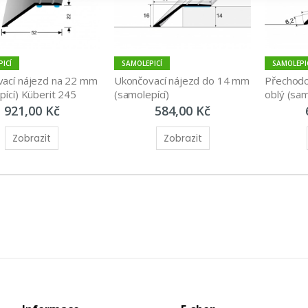
ICÍ
SAMOLEPICÍ
SAMOLEPI
ací nájezd na 22 mm 
Ukončovací nájezd do 14 mm 
Přechodov
pící) Küberit 245
(samolepící)
oblý (sam
921,00 Kč
584,00 Kč
Zobrazit
Zobrazit