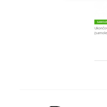
SAMOLEP
Ukončov
(samole