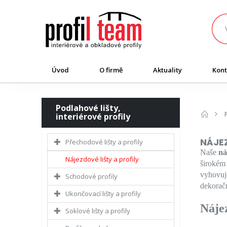
Úvod
O firmě
Aktuality
Kont
Podlahové lišty,
interiérové profily
NÁJEZ
Přechodové lišty a profily
Naše
ná
Nájezdové lišty a profily
širokém
vyhovuje
Schodové profily
dekoračn
Ukončovací lišty a profily
Náje
Soklové lišty a profily