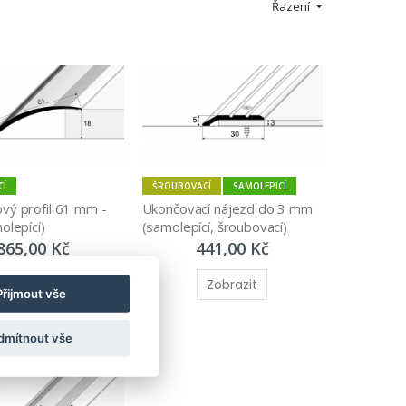
Řazení
CÍ
ŠROUBOVACÍ
SAMOLEPICÍ
ý profil 61 mm - 
Ukončovací nájezd do 3 mm 
olepící)
(samolepící, šroubovací)
865,00 Kč
441,00 Kč
Zobrazit
Zobrazit
Přijmout vše
dmítnout vše