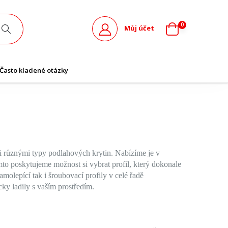
0
Můj účet
Často kladené otázky
i různými typy podlahových krytin. Nabízíme je v
 poskytujeme možnost si vybrat profil, který dokonale
molepící tak i šroubovací profily v celé řadě
cky ladily s vaším prostředím.