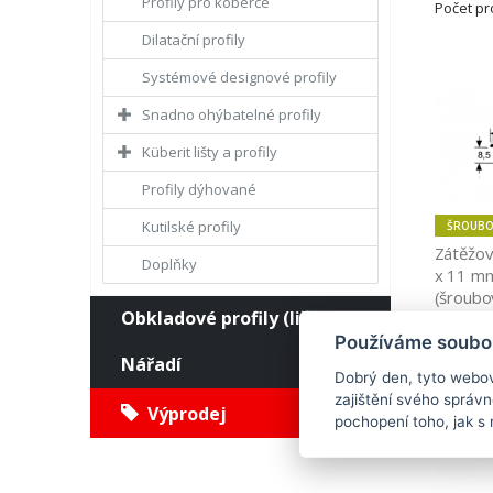
Profily pro koberce
Počet p
Dilatační profily
Systémové designové profily
Snadno ohýbatelné profily
Küberit lišty a profily
Profily dýhované
Kutilské profily
ŠROUBO
Zátěžov
Doplňky
x 11 mm 
(šroubo
Obkladové profily (lišty)
Používáme soubor
Nářadí
Dobrý den, tyto webov
zajištění svého správ
Výprodej
pochopení toho, jak s 