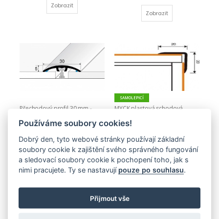
Zobrazit
Zobrazit
SAMOLEPICÍ
Přechodový profil 30 mm - 
MYCK plastová schodová 
oblý nivelace do 3 mm 
hrana 20 x 20mm
Používáme soubory cookies!
(samolepící i narážecí)
32,00 Kč
122,00 Kč
Dobrý den, tyto webové stránky používají základní
Zobrazit
soubory cookie k zajištění svého správného fungování
Zobrazit
a sledovací soubory cookie k pochopení toho, jak s
nimi pracujete. Ty se nastavují
pouze po souhlasu
.
Přijmout vše