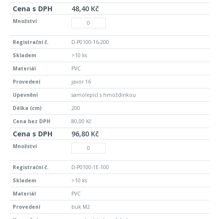
48,40 Kč
D-P0100-16-200
>10 ks
PVC
javor 16
samolepící s hmoždinkou
200
80,00 Kč
96,80 Kč
D-P0100-1E-100
>10 ks
PVC
buk M2