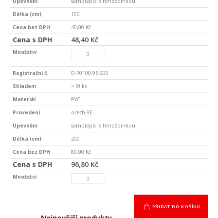
samolepící s hmoždinkou
100
40,00 Kč
48,40 Kč
D-P0100-9E-200
>10 ks
PVC
ořech 9E
samolepící s hmoždinkou
200
80,00 Kč
96,80 Kč
PŘIDAT DO KOŠÍKU
Nejnovější produkty