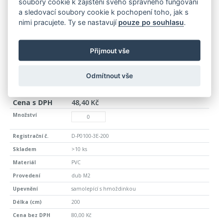
soubory cookie k zajištění svého správného fungování
D-P0100-3E-100
a sledovací soubory cookie k pochopení toho, jak s
nimi pracujete. Ty se nastavují
pouze po souhlasu
.
>10 ks
PVC
Přijmout vše
dub M2
samolepící s hmoždinkou
Odmítnout vše
100
40,00 Kč
48,40 Kč
D-P0100-3E-200
>10 ks
PVC
dub M2
samolepící s hmoždinkou
200
80,00 Kč