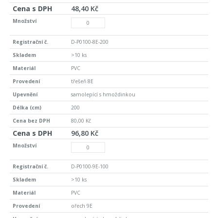
48,40 Kč
D-P0100-8E-200
>10 ks
PVC
třešeň 8E
samolepící s hmoždinkou
200
80,00 Kč
96,80 Kč
D-P0100-9E-100
>10 ks
PVC
ořech 9E