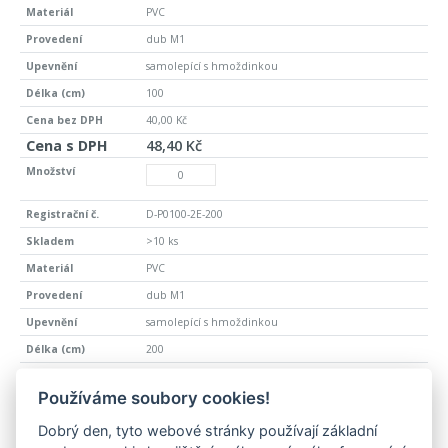
PVC
dub M1
samolepící s hmoždinkou
100
40,00 Kč
48,40 Kč
D-P0100-2E-200
>10 ks
PVC
dub M1
samolepící s hmoždinkou
200
80,00 Kč
Používáme soubory cookies!
96,80 Kč
Dobrý den, tyto webové stránky používají základní