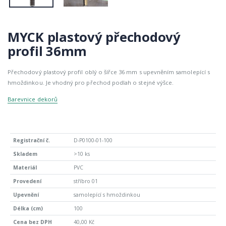
MYCK plastový přechodový
profil 36mm
Přechodový plastový profil oblý o šířce 36 mm s upevněním samolepící s
hmoždinkou. Je vhodný pro přechod podlah o stejné výšce.
Barevnice dekorů
D-P0100-01-100
>10 ks
PVC
stříbro 01
samolepící s hmoždinkou
100
40,00 Kč