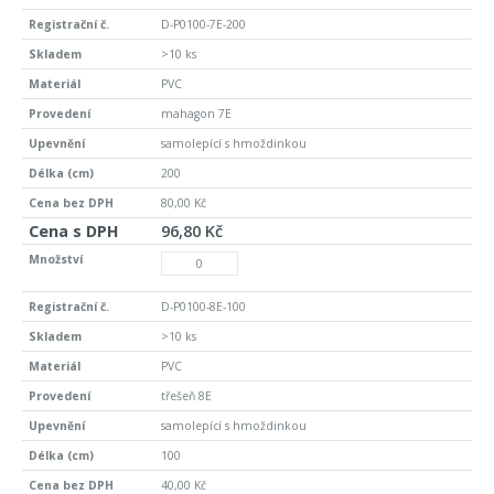
D-P0100-7E-200
>10 ks
PVC
mahagon 7E
samolepící s hmoždinkou
200
80,00 Kč
96,80 Kč
D-P0100-8E-100
>10 ks
PVC
třešeň 8E
samolepící s hmoždinkou
100
40,00 Kč