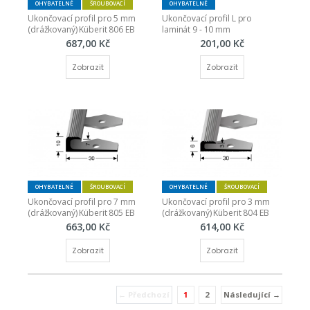
OHYBATELNÉ
ŠROUBOVACÍ
OHYBATELNÉ
Ukončovací profil pro 5 mm 
Ukončovací profil L pro 
(drážkovaný) Küberit 806 EB
laminát 9 - 10 mm
687,00 Kč
201,00 Kč
Zobrazit
Zobrazit
OHYBATELNÉ
ŠROUBOVACÍ
OHYBATELNÉ
ŠROUBOVACÍ
Ukončovací profil pro 7 mm 
Ukončovací profil pro 3 mm 
(drážkovaný) Küberit 805 EB
(drážkovaný) Küberit 804 EB
663,00 Kč
614,00 Kč
Zobrazit
Zobrazit
← Předchozí
1
2
Následující →
(current)