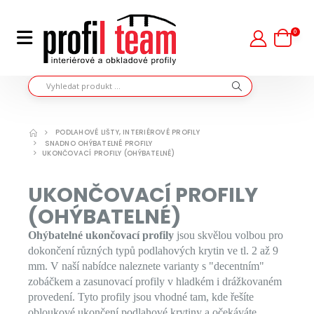
0
PODLAHOVÉ LIŠTY, INTERIÉROVÉ PROFILY
SNADNO OHÝBATELNÉ PROFILY
UKONČOVACÍ PROFILY (OHÝBATELNÉ)
UKONČOVACÍ PROFILY
(OHÝBATELNÉ)
Ohýbatelné ukončovací profily
jsou skvělou volbou pro
dokončení různých typů podlahových krytin ve tl. 2 až 9
mm. V naší nabídce naleznete varianty s "decentním"
zobáčkem a zasunovací profily v hladkém i drážkovaném
provedení. Tyto profily jsou vhodné tam, kde řešíte
obloukové ukončení podlahové krytiny a očekáváte