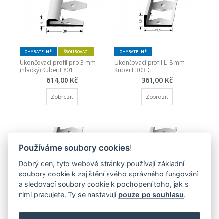
OHYBATELNÉ
ŠROUBOVACÍ
OHYBATELNÉ
Ukončovací profil pro 3 mm 
Ukončovací profil L  8 mm 
(hladký) Küberit 801
Küberit 303 G
614,00 Kč
361,00 Kč
Zobrazit
Zobrazit
Používáme soubory cookies!
Dobrý den, tyto webové stránky používají základní
soubory cookie k zajištění svého správného fungování
OHYBATELNÉ
OHYBATELNÉ
a sledovací soubory cookie k pochopení toho, jak s
Ukončovací profil L 6 mm 
Ukončovací profil L 2,5 mm 
nimi pracujete. Ty se nastavují
pouze po souhlasu
.
Küberit 307 G
Küberit 300 G
345,00 Kč
337,00 Kč