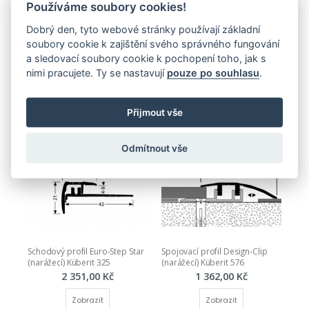
Používáme soubory cookies!
Dobrý den, tyto webové stránky používají základní
soubory cookie k zajištění svého správného fungování
a sledovací soubory cookie k pochopení toho, jak s
Přechodový profil Design-Clip 
Ukončovací profil Design-Clip 
nimi pracujete. Ty se nastavují
pouze po souhlasu
.
(narážecí) Küberit 578
(narážecí) Küberit 577
1 507,00 Kč
1 322,00 Kč
Přijmout vše
Zobrazit
Zobrazit
Odmítnout vše
Schodový profil Euro-Step Star 
Spojovací profil Design-Clip 
(narážecí) Küberit 325
(narážecí) Küberit 576
2 351,00 Kč
1 362,00 Kč
Zobrazit
Zobrazit