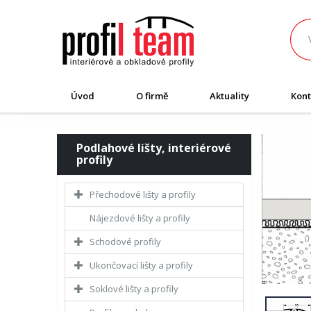
Úvod
O firmě
Aktuality
Kont
Podlahové lišty, interiérové
profily
Přechodové lišty a profily
Nájezdové lišty a profily
Schodové profily
Ukončovací lišty a profily
Soklové lišty a profily