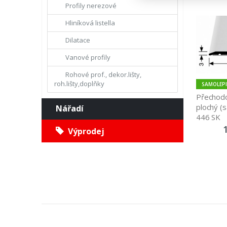
Profily nerezové
Hliníková listella
Dilatace
Vanové profily
Rohové prof., dekor.lišty,
roh.lišty,doplňky
SAMOLEPI
Přechodo
plochý (s
Nářadí
446 SK
Výprodej