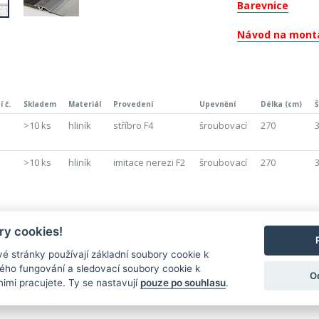
Barevnice
Návod na mont
 č.
Skladem
Materiál
Provedení
Upevnění
Délka (cm)
Š
>10 ks
hliník
stříbro F4
šroubovací
270
>10 ks
hliník
imitace nerezi F2
šroubovací
270
y cookies!
Nejnovější produkty
é stránky používají základní soubory cookie k
ného fungování a sledovací soubory cookie k
O
nimi pracujete. Ty se nastavují
pouze po souhlasu
.