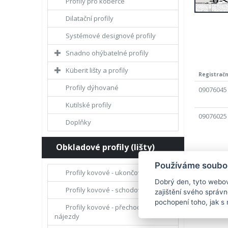
Profily pro koberce
Dilatační profily
Systémové designové profily
Snadno ohýbatelné profily
Küberit lišty a profily
Registrační
Profily dýhované
09076045
Kutilské profily
09076025
Doplňky
Obkladové profily (lišty)
Používáme soubor
Profily kovové - ukončovací
Dobrý den, tyto webov
Profily kovové - schodové hrany
zajištění svého správ
pochopení toho, jak s 
Profily kovové - přechody a
nájezdy