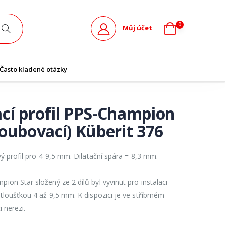
0
Můj účet
Často kladené otázky
cí profil PPS-Champion
roubovací) Küberit 376
vý profil pro 4-9,5 mm. Dilatační spára = 8,3 mm.
on Star složený ze 2 dílů byl vyvinut pro instalaci
tloušťkou 4 až 9,5 mm. K dispozici je ve stříbrném
i nerezi.