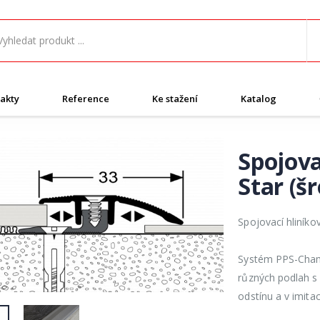
akty
Reference
Ke stažení
Katalog
Spojova
Star (š
Spojovací hliníko
Systém PPS-Champi
různých podlah s 
odstínu a v imitac