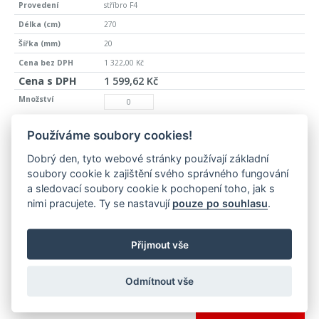
stříbro F4
270
20
1 322,00 Kč
1 599,62 Kč
06477025
Používáme soubory cookies!
>10 ks
Dobrý den, tyto webové stránky používají základní
hliník
soubory cookie k zajištění svého správného fungování
a sledovací soubory cookie k pochopení toho, jak s
imitace nerezi kartáč F2G
nimi pracujete. Ty se nastavují
pouze po souhlasu
.
270
20
Přijmout vše
1 495,00 Kč
1 808,95 Kč
Odmítnout vše