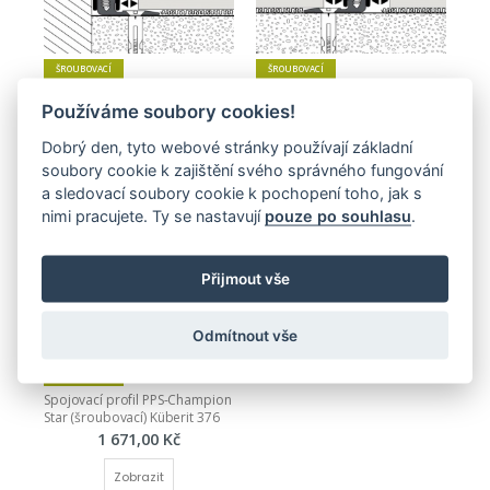
ŠROUBOVACÍ
ŠROUBOVACÍ
Ukončovací profil PPS-
Přechodový profil Design-Clip 
Používáme soubory cookies!
Champion Star (šroubovací) 
(šroubovací) Küberit 378
Küberit 377
1 507,00 Kč
Dobrý den, tyto webové stránky používají základní
1 427,00 Kč
soubory cookie k zajištění svého správného fungování
Zobrazit
Zobrazit
a sledovací soubory cookie k pochopení toho, jak s
nimi pracujete. Ty se nastavují
pouze po souhlasu
.
Přijmout vše
Odmítnout vše
ŠROUBOVACÍ
Spojovací profil PPS-Champion 
Star (šroubovací) Küberit 376
1 671,00 Kč
Zobrazit