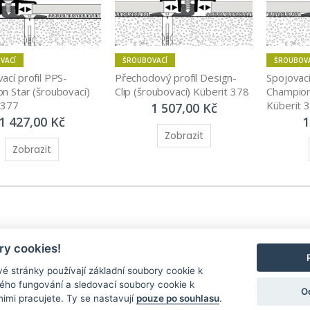
VACÍ
ŠROUBOVACÍ
ŠROUBOV
ací profil PPS-
Přechodový profil Design-
Spojovací
n Star (šroubovací) 
Clip (šroubovací) Küberit 378
Champion 
 377
Küberit 
1 507,00 Kč
1 427,00 Kč
1
Zobrazit
Zobrazit
y cookies!
é stránky používají základní soubory cookie k
ného fungování a sledovací soubory cookie k
O
nimi pracujete. Ty se nastavují
pouze po souhlasu
.