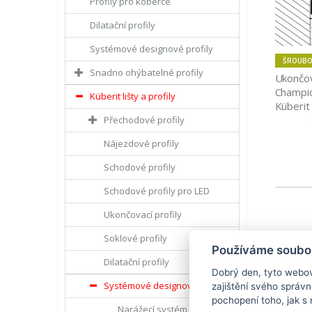
Profily pro koberce
Dilatační profily
Systémové designové profily
ŠROUBO
Snadno ohýbatelné profily
Ukončov
Champio
Küberit lišty a profily
Küberit
Přechodové profily
Nájezdové profily
Schodové profily
Schodové profily pro LED
Ukončovací profily
Soklové profily
Používáme soubor
Dilatační profily
Dobrý den, tyto webov
Systémové designové profily
zajištění svého správ
pochopení toho, jak s 
Narážecí systém Design-