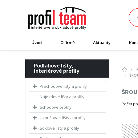
Úvod
O firmě
Aktuality
Kont
Podlahové lišty,
interiérové profily
ŠRO
Přechodové lišty a profily
ŠROU
Nájezdové lišty a profily
Počet p
Schodové profily
Ukončovací lišty a profily
Soklové lišty a profily