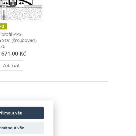
ACÍ
 profil PPS-
Star (šroubovací) 
376
 671,00 Kč
Zobrazit
Přijmout vše
dmítnout vše