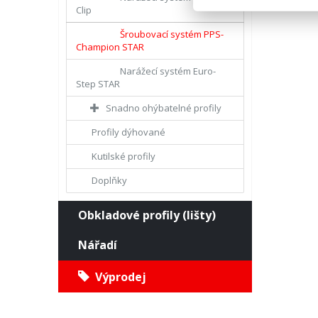
Clip
Šroubovací systém PPS-
Champion STAR
Narážecí systém Euro-
Step STAR
Snadno ohýbatelné profily
Profily dýhované
Kutilské profily
Doplňky
Obkladové profily (lišty)
Nářadí
Výprodej