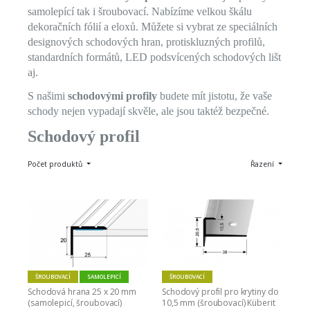
samolepící tak i šroubovací. Nabízíme velkou škálu
dekoračních fólií a eloxů. Můžete si vybrat ze speciálních
designových schodových hran, protiskluzných profilů,
standardních formátů, LED podsvícených schodových lišt
aj.
S našimi
schodovými profily
budete mít jistotu, že vaše
schody nejen vypadají skvěle, ale jsou taktéž bezpečné.
Schodový profil
Počet produktů
Řazení
ŠROUBOVACÍ
SAMOLEPICÍ
ŠROUBOVACÍ
Schodová hrana 25 x 20 mm 
Schodový profil pro krytiny do 
(samolepicí, šroubovací)
10,5 mm (šroubovací) Küberit 