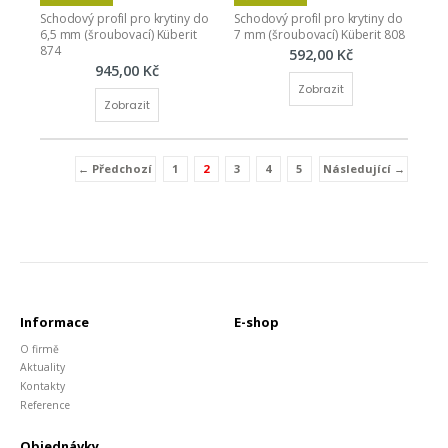
Schodový profil pro krytiny do 
Schodový profil pro krytiny do 
6,5 mm (šroubovací) Küberit 
7 mm (šroubovací) Küberit 808
874
592,00 Kč
945,00 Kč
Zobrazit
Zobrazit
← Předchozí
1
2
3
4
5
Následující →
(current)
Informace
E-shop
O firmě
Aktuality
Kontakty
Reference
Objednávky