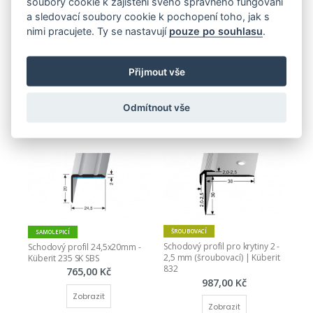
soubory cookie k zajištění svého správného fungování
a sledovací soubory cookie k pochopení toho, jak s
nimi pracujete. Ty se nastavují
pouze po souhlasu
.
ŠROUBOVACÍ
SAMOLEPICÍ
ŠROUBOVACÍ
Schodová hrana 41 x 27 mm s 
Schodový profil pro krytiny do 
Přijmout vše
protiskluzem (šroubovací)
6 mm (šroubovací) Küberit 864
887,00 Kč
765,00 Kč
Odmítnout vše
Zobrazit
Zobrazit
ŠROUBOVACÍ
SAMOLEPICÍ
Schodový profil pro krytiny 2 - 
Schodový profil 24,5x20mm - 
2,5 mm (šroubovací) | Küberit 
Küberit 235 SK SBS
832
765,00 Kč
987,00 Kč
Zobrazit
Zobrazit