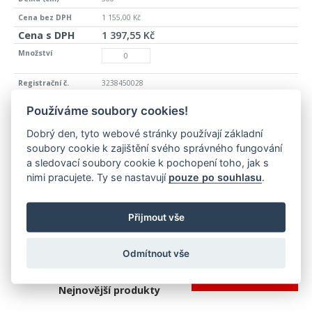
1 155,00 Kč
1 397,55 Kč
3238450028
>10 ks
Používáme soubory cookies!
hliník
Dobrý den, tyto webové stránky používají základní
imitace nerezi F2
soubory cookie k zajištění svého správného fungování
šroubovací
a sledovací soubory cookie k pochopení toho, jak s
nimi pracujete. Ty se nastavují
pouze po souhlasu
.
300
1 236,00 Kč
1 495,56 Kč
Přijmout vše
Odmítnout vše
PŘIDAT DO KOŠÍKU
Nejnovější produkty