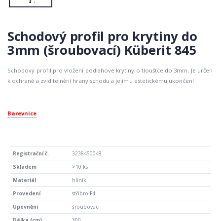
Schodový profil pro krytiny do
3mm (šroubovací) Küberit 845
Schodový profil pro vložení podlahové krytiny o tloušťce do 3mm. Je určen
k ochraně a zviditelnění hrany schodu a jejímu estetickému ukončení
Barevnice
3238450048
>10 ks
hliník
stříbro F4
šroubovací
300