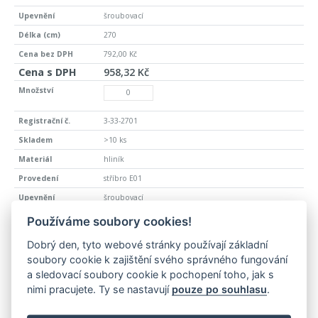
šroubovací
270
792,00 Kč
958,32 Kč
3-33-2701
>10 ks
hliník
stříbro E01
šroubovací
270
Používáme soubory cookies!
792,00 Kč
Dobrý den, tyto webové stránky používají základní
958,32 Kč
soubory cookie k zajištění svého správného fungování
a sledovací soubory cookie k pochopení toho, jak s
nimi pracujete. Ty se nastavují
pouze po souhlasu
.
3-33-2702