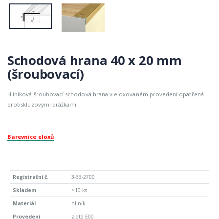
Schodová hrana 40 x 20 mm
(šroubovací)
Hliníková šroubovací schodová hrana v eloxovaném provedení opatřená
protiskluzovými drážkami.
Barevnice eloxů
3-33-2700
>10 ks
hliník
zlatá E00