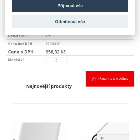
>10 ks
Přijmout vše
hliník
šampaň E02
Odmítnout vše
šroubovací
270
792,00 Kč
958,32 Kč
PŘIDAT DO KOŠÍKU
Nejnovější produkty