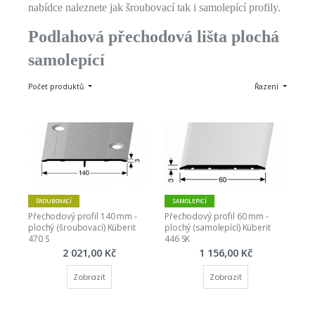
nabídce naleznete jak šroubovací tak i samolepící profily.
Podlahová přechodová lišta plochá
samolepící
Počet produktů
Řazení
ŠROUBOVACÍ
SAMOLEPICÍ
Přechodový profil 140 mm - 
Přechodový profil 60 mm - 
plochý (šroubovací) Küberit 
plochý (samolepící) Küberit 
470 S
446 SK
2 021,00 Kč
1 156,00 Kč
Zobrazit
Zobrazit