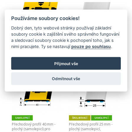
Používáme soubory cookies!
Dobrý den, tyto webové stránky používají základní
soubory cookie k zajištění svého správného fungování
SAMOLEPICÍ
SAMOLEPICÍ
a sledovací soubory cookie k pochopení toho, jak s
Přechodový profil 80 mm - 
Přechodový profil 40 mm - 
plochý (samolepicí) pro 
plochý (samolepící) Küberit 
nimi pracujete. Ty se nastavují
pouze po souhlasu
.
diskrétní zónu Küberit 444 D/SK
441 SK
829,00 Kč
736,00 Kč
Přijmout vše
Zobrazit
Zobrazit
Odmítnout vše
SAMOLEPICÍ
ŠROUBOVACÍ
SAMOLEPICÍ
Přechodový profil 40 mm - 
Přechodový profil 25 mm - 
plochý (samolepicí) pro 
plochý (samolepicí, 