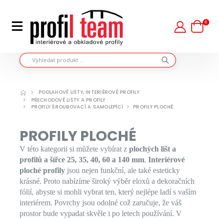
0
PODLAHOVÉ LIŠTY, INTERIÉROVÉ PROFILY
PŘECHODOVÉ LIŠTY A PROFILY
PROFILY ŠROUBOVACÍ A SAMOLEPÍCÍ
PROFILY PLOCHÉ
PROFILY PLOCHÉ
V této kategorii si můžete vybírat z
plochých lišt a
profilů a šířce 25, 35, 40, 60 a 140 mm
.
Interiérové
ploché profily
jsou nejen funkční, ale také esteticky
krásné. Proto nabízíme široký výběr eloxů a dekoračních
fólií, abyste si mohli vybrat ten, který nejlépe ladí s vaším
interiérem. Povrchy jsou odolné což zaručuje, že váš
prostor bude vypadat skvěle i po letech používání. V