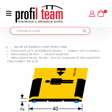
0
HLAVNÍ KATEGORIE E-SHOP PROFIL TEAM
PODLAHOVÉ LIŠTY, INTERIÉROVÉ PROFILY
KÜBERIT LIŠTY A PROFILY
PŘECHODOVÉ PROFILY
PROFILY HLINÍKOVÉ
PŘECHODOVÝ PROFIL 40 MM - PLOCHÝ (SAMOLEPICÍ) PRO DISKRÉTNÍ
ZÓNU KÜBERIT 441 D/SK