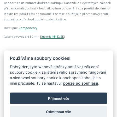
upozorníte na nutnost dodržení odstupu. Narozdíl od výstražných nálepek
při demontáži dochází k bezbytkovému odstranění a za použití vhodného
lepidla lze použít lištu opakovaně. Lze také použít jako přechodový profil,
vhodný pro přechod podlah o stejné výšce.
Dostupné
komponenty
(také v provedení 80 mm
Küberit 444 D/SK
)
Používáme soubory cookies!
2154418991-2012
>10 ks
Dobrý den, tyto webové stránky používají základní
soubory cookie k zajištění svého správného fungování
hliník
a sledovací soubory cookie k pochopení toho, jak s
samolepící
nimi pracujete. Ty se nastavují
pouze po souhlasu
.
100
40
Přijmout vše
2
525,00 Kč
Odmítnout vše
635,25 Kč