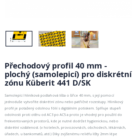
Přechodový profil 40 mm -
plochý (samolepicí) pro diskrétní
zónu Küberit 441 D/SK
Samolepící hliníková podlahová lišta o šířce 40 mm, s její pomocí
jednoduše vytvoříte diskrétní zónu nebo patřičné rozestupy. Hliníkový
profil je potažený odolnou fólií s digitálním potiskem. Splňuje stupeň
odolnosti proti otěru od AC3 po AC5 a proto je vhodný pro použití do
frekventovaných prostorů, kde je nutné dodržet hygienickou, nebo
diskrétní vzdálenost. (v hotelech, provozovnách, obchodech, lékárnách,
úřadech, u bankomatů, atd.) Díky zvýšenému reliéfu lišty 2mm lépe