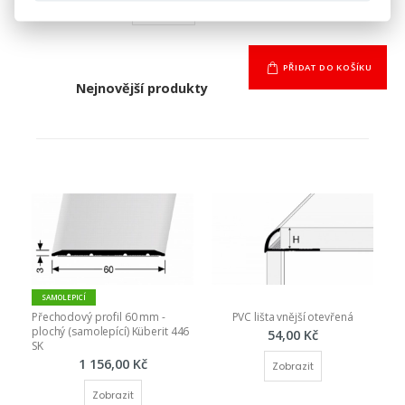
PŘIDAT DO KOŠÍKU
Nejnovější produkty
SAMOLEPICÍ
Přechodový profil 60 mm - 
PVC lišta vnější otevřená
plochý (samolepící) Küberit 446 
54,00 Kč
SK
1 156,00 Kč
Zobrazit
Zobrazit