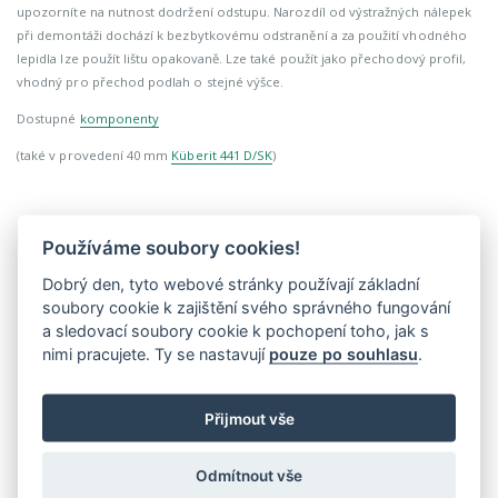
upozorníte na nutnost dodržení odstupu. Narozdíl od výstražných nálepek
při demontáži dochází k bezbytkovému odstranění a za použití vhodného
lepidla lze použít lištu opakovaně. Lze také použít jako přechodový profil,
vhodný pro přechod podlah o stejné výšce.
Dostupné
komponenty
(také v provedení 40 mm
Küberit 441 D/SK
)
Používáme soubory cookies!
2154448991-2012
>10 ks
Dobrý den, tyto webové stránky používají základní
soubory cookie k zajištění svého správného fungování
hliník
a sledovací soubory cookie k pochopení toho, jak s
samolepící
nimi pracujete. Ty se nastavují
pouze po souhlasu
.
100 cm
80 mm
Přijmout vše
3 mm
829,00 Kč
Odmítnout vše
1 003,09 Kč