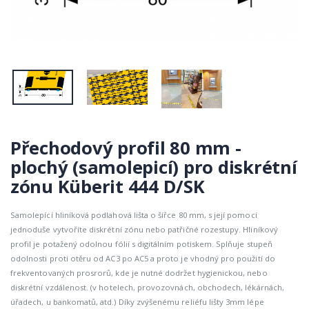
Přechodový profil 80 mm -
plochý (samolepicí) pro diskrétní
zónu Küberit 444 D/SK
Samolepící hliníková podlahová lišta o šířce 80 mm, s její pomocí
jednoduše vytvoříte diskrétní zónu nebo patřičné rozestupy. Hliníkový
profil je potažený odolnou fólií s digitálním potiskem. Splňuje stupeň
odolnosti proti otěru od AC3 po AC5 a proto je vhodný pro použití do
frekventovaných prosrorů, kde je nutné dodržet hygienickou, nebo
diskrétní vzdálenost. (v hotelech, provozovnách, obchodech, lékárnách,
úřadech, u bankomatů, atd.) Díky zvýšenému reliéfu lišty 3mm lépe