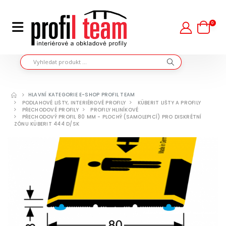
0
HLAVNÍ KATEGORIE E-SHOP PROFIL TEAM
PODLAHOVÉ LIŠTY, INTERIÉROVÉ PROFILY
KÜBERIT LIŠTY A PROFILY
PŘECHODOVÉ PROFILY
PROFILY HLINÍKOVÉ
PŘECHODOVÝ PROFIL 80 MM - PLOCHÝ (SAMOLEPICÍ) PRO DISKRÉTNÍ
ZÓNU KÜBERIT 444 D/SK