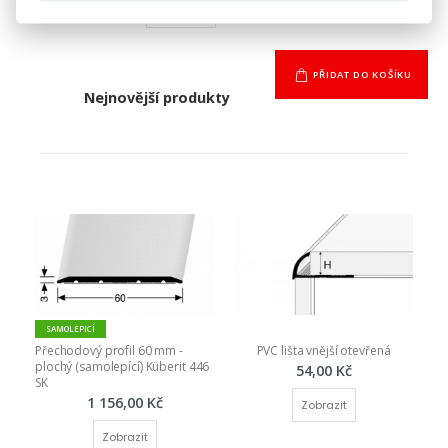
PŘIDAT DO KOŠÍKU
Nejnovější produkty
SAMOLEPICÍ
Přechodový profil 60 mm - 
PVC lišta vnější otevřená
plochý (samolepící) Küberit 446 
54,00 Kč
SK
1 156,00 Kč
Zobrazit
Zobrazit