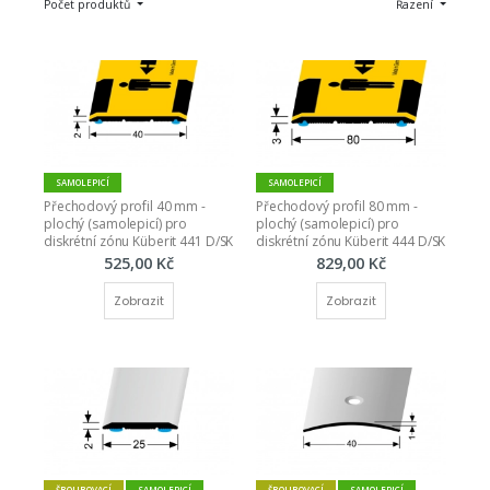
Počet produktů
Řazení
SAMOLEPICÍ
SAMOLEPICÍ
Přechodový profil 40 mm - 
Přechodový profil 80 mm - 
plochý (samolepicí) pro 
plochý (samolepicí) pro 
diskrétní zónu Küberit 441 D/SK
diskrétní zónu Küberit 444 D/SK
525,00 Kč
829,00 Kč
Zobrazit
Zobrazit
ŠROUBOVACÍ
SAMOLEPICÍ
ŠROUBOVACÍ
SAMOLEPICÍ