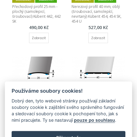
Přechodový profil 25 mm - 
Nerezový profil 40 mm, oblý 
plochý (samolepicí, 
(šroubovací, samolepící, 
šroubovací) Küberit 442, 442 
nevrtaný) Küberit 454, 454 SK, 
SK
454 U
490,00 Kč
527,00 Kč
Zobrazit
Zobrazit
Používáme soubory cookies!
SAMOLEPICÍ
SAMOLEPICÍ
Nerezový profil 20 mm - oblý 
Přechodový profil 40 mm - 
Dobrý den, tyto webové stránky používají základní
(samolepící) Küberit 471 SK
plochý (samolepící) Küberit 
soubory cookie k zajištění svého správného fungování
441 SK
456,00 Kč
736,00 Kč
a sledovací soubory cookie k pochopení toho, jak s
Zobrazit
nimi pracujete. Ty se nastavují
pouze po souhlasu
.
Zobrazit