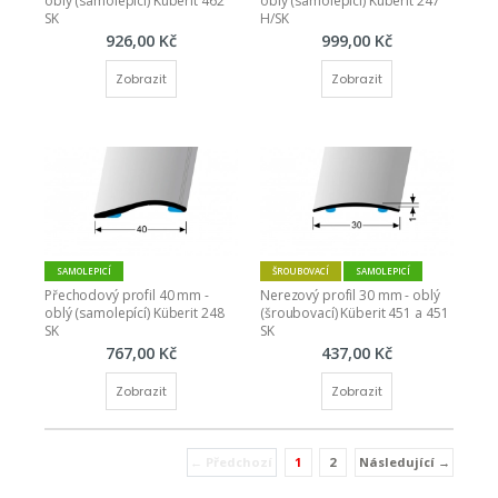
oblý (samolepící) Küberit 462 
oblý (samolepící) Küberit 247 
SK
H/SK
926,00 Kč
999,00 Kč
Zobrazit
Zobrazit
SAMOLEPICÍ
ŠROUBOVACÍ
SAMOLEPICÍ
Přechodový profil 40 mm - 
Nerezový profil 30 mm - oblý 
oblý (samolepící) Küberit 248 
(šroubovací) Küberit 451 a 451 
SK
SK
767,00 Kč
437,00 Kč
Zobrazit
Zobrazit
← Předchozí
1
2
Následující →
(current)