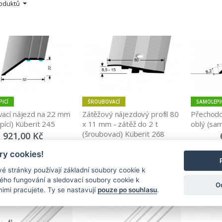
roduktů
ICÍ
ŠROUBOVACÍ
SAMOLEPI
ací nájezd na 22 mm 
Zátěžový nájezdový profil 80 
Přechodov
pící) Küberit 245
x 11 mm - zátěž do 2 t 
oblý (sam
(šroubovací) Küberit 268
921,00 Kč
2 039,00 Kč
y cookies!
Zobrazit
Zobrazit
é stránky používají základní soubory cookie k
ného fungování a sledovací soubory cookie k
O
nimi pracujete. Ty se nastavují
pouze po souhlasu
.