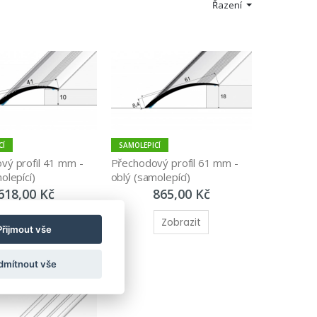
Řazení
CÍ
SAMOLEPICÍ
ý profil 41 mm - 
Přechodový profil 61 mm - 
olepící)
oblý (samolepící)
618,00 Kč
865,00 Kč
Zobrazit
Zobrazit
Přijmout vše
dmítnout vše