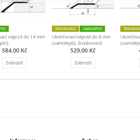
ICÍ
ŠROUBOVACÍ
SAMOLEPICÍ
ŠROUBOV
ací nájezd do 14 mm 
Ukončovací nájezd do 8 mm 
Ukončova
ící)
(samolepící, šroubovací)
(samolepí
584,00 Kč
529,00 Kč
Zobrazit
Zobrazit