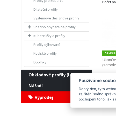
Profily pro koberce
Počet p
Dilatační profily
Systémové designové profily
Snadno ohýbatelné profily
Küberit lišty a profily
Profily dýhované
Kutilské profily
SAMOLEP
Ukončov
Doplňky
(samole
Obkladové profily (lišty)
Používáme soubor
Nářadí
Dobrý den, tyto webov
zajištění svého správ
Výprodej
pochopení toho, jak s 