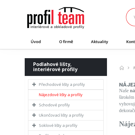
Úvod
O firmě
Aktuality
Kont
Podlahové lišty,
interiérové profily
NÁJEZ
Přechodové lišty a profily
Naše
ná
Nájezdové lišty a profily
širokém
vyhovuje
Schodové profily
dekoračn
Ukončovací lišty a profily
Náje
Soklové lišty a profily