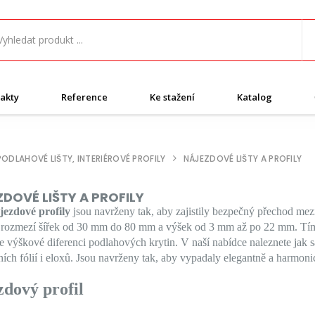
akty
Reference
Ke stažení
Katalog
PODLAHOVÉ LIŠTY, INTERIÉROVÉ PROFILY
NÁJEZDOVÉ LIŠTY A PROFILY
DOVÉ LIŠTY A PROFILY
jezdové profily
jsou navrženy tak, aby zajistily bezpečný přechod mez
 rozmezí šířek od 30 mm do 80 mm a výšek od 3 mm až po 22 mm. Tímto
 výškové diferenci podlahových krytin. V naší nabídce naleznete jak sa
ích fólií i eloxů. Jsou navrženy tak, aby vypadaly elegantně a harmoni
zdový profil