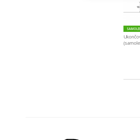
SAMOLEP
Ukončov
(samolep