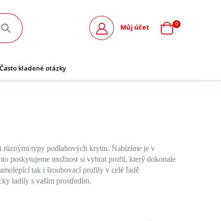
0
Můj účet
Často kladené otázky
i různými typy podlahových krytin. Nabízíme je v
 poskytujeme možnost si vybrat profil, který dokonale
molepící tak i šroubovací profily v celé řadě
cky ladily s vaším prostředím.