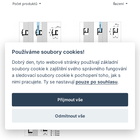
Počet produktů
Řazení
Používáme soubory cookies!
Ozdobný profil pro 
Ozdobný profil pro 
Dobrý den, tyto webové stránky používají základní
zabudování zrcadel - LISTELLO 
zabudování zrcadel - LISTELLO 
soubory cookie k zajištění svého správného fungování
11mm
12mm
a sledovací soubory cookie k pochopení toho, jak s
96,00 Kč
315,00 Kč
nimi pracujete. Ty se nastavují
pouze po souhlasu
.
Zobrazit
Zobrazit
Přijmout vše
Odmítnout vše