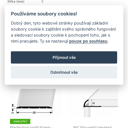
8
12
Používáme soubory cookies!
225,00 Kč
Dobrý den, tyto webové stránky používají základní
272,25 Kč
soubory cookie k zajištění svého správného fungování
a sledovací soubory cookie k pochopení toho, jak s
nimi pracujete. Ty se nastavují
pouze po souhlasu
.
PŘIDAT DO KOŠÍKU
Nejnovější produkty
Přijmout vše
Odmítnout vše
SAMOLEPICÍ
Přechodový profil 60 mm - 
PVC lišta vnější otevřená