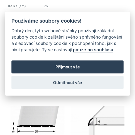
265
9,5
Používáme soubory cookies!
12
Dobrý den, tyto webové stránky používají základní
352,00 Kč
soubory cookie k zajištění svého správného fungování
425,92 Kč
a sledovací soubory cookie k pochopení toho, jak s
nimi pracujete. Ty se nastavují
pouze po souhlasu
.
PŘIDAT DO KOŠÍKU
Přijmout vše
Nejnovější produkty
Odmítnout vše