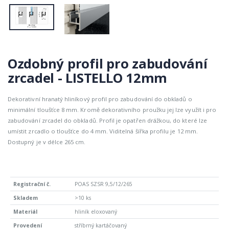
Ozdobný profil pro zabudování
zrcadel - LISTELLO 12mm
Dekorativní hranatý hliníkový profil pro zabudování do obkladů o
minimální tloušťce 8 mm. Kromě dekorativního proužku jej lze využít i pro
zabudování zrcadel do obkladů. Profil je opatřen drážkou, do které lze
umístit zrcadlo o tloušťce do 4 mm. Viditelná šířka profilu je 12 mm.
Dostupný je v délce 265 cm.
POAS SZSR 9,5/12/265
>10 ks
hliník eloxovaný
stříbrný kartáčovaný