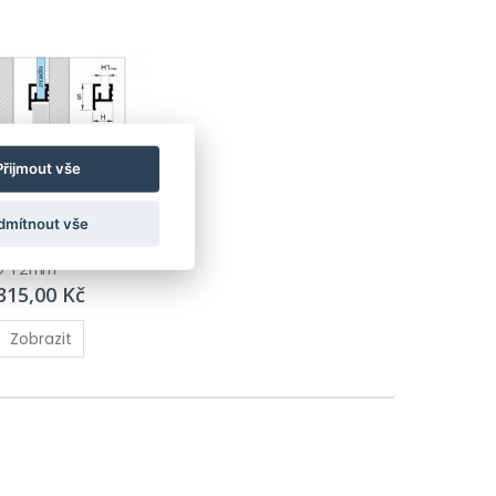
Přijmout vše
rofil pro 
dmítnout vše
í zrcadel - 
O 12mm
315,00 Kč
Zobrazit