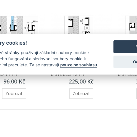
y cookies!
é stránky používají základní soubory cookie k
ného fungování a sledovací soubory cookie k
 profil pro 
Ozdobný profil pro 
Ozdobný p
O
nimi pracujete. Ty se nastavují
pouze po souhlasu
.
ní zrcadel - 
zabudování do obkladů - 
zabudován
LO 11mm
LISTELLO 12mm
LISTELL
96,00 Kč
225,00 Kč
Zobrazit
Zobrazit