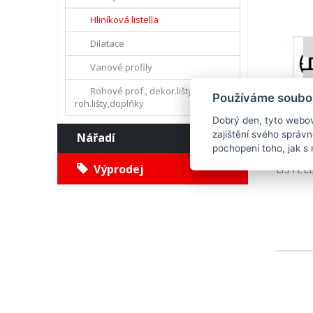
Hliníková listella
Dilatace
Vanové profily
Rohové prof., dekor.lišty,
Používáme soubor
roh.lišty,doplňky
Dobrý den, tyto webov
zajištění svého správ
Nářadí
Ozdobný
pochopení toho, jak s 
zabudová
Výprodej
LISTEL