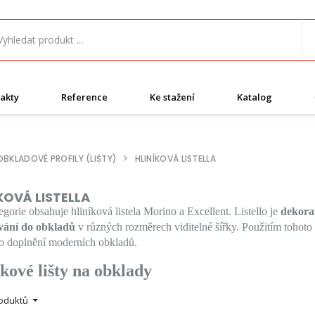
akty
Reference
Ke stažení
Katalog
OBKLADOVÉ PROFILY (LIŠTY)
HLINÍKOVÁ LISTELLA
KOVÁ LISTELLA
egorie obsahuje hliníková listela Morino a Excellent. Listello je
dekorat
ání do obkladů
v různých rozměrech viditelné šířky. Použitím tohot
ho doplnění moderních obkladů.
kové lišty na obklady
roduktů