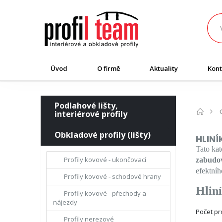
Úvod
O firmě
Aktuality
Kont
Podlahové lišty,
interiérové profily
Obkladové profily (lišty)
HLINÍ
Tato kat
Profily kovové - ukončovací
zabudov
efektní
Profily kovové - schodové hrany
Hliní
Profily kovové - přechody a
nájezdy
Počet p
Profily nerezové