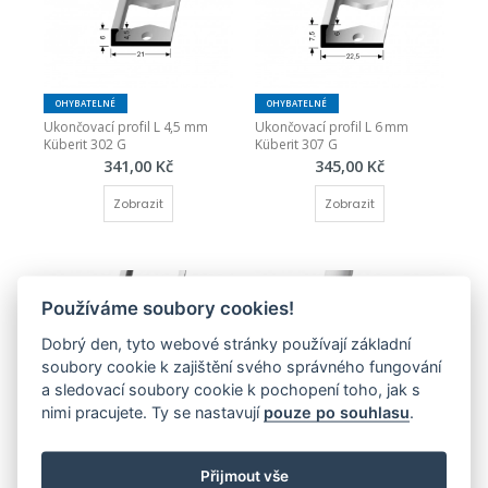
OHYBATELNÉ
OHYBATELNÉ
Ukončovací profil L 4,5 mm 
Ukončovací profil L 6 mm 
Küberit 302 G
Küberit 307 G
341,00 Kč
345,00 Kč
Zobrazit
Zobrazit
Používáme soubory cookies!
Dobrý den, tyto webové stránky používají základní
soubory cookie k zajištění svého správného fungování
a sledovací soubory cookie k pochopení toho, jak s
OHYBATELNÉ
OHYBATELNÉ
ŠROUBOVACÍ
nimi pracujete. Ty se nastavují
pouze po souhlasu
.
Ukončovací profil L  8 mm 
Ukončovací profil pro 3 mm 
Küberit 303 G
(hladký) Küberit 801
361,00 Kč
614,00 Kč
Přijmout vše