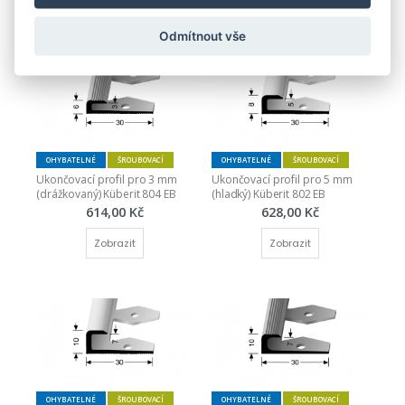
Zobrazit
Zobrazit
Odmítnout vše
OHYBATELNÉ
ŠROUBOVACÍ
OHYBATELNÉ
ŠROUBOVACÍ
Ukončovací profil pro 3 mm 
Ukončovací profil pro 5 mm 
(drážkovaný) Küberit 804 EB
(hladký) Küberit 802 EB
614,00 Kč
628,00 Kč
Zobrazit
Zobrazit
OHYBATELNÉ
ŠROUBOVACÍ
OHYBATELNÉ
ŠROUBOVACÍ