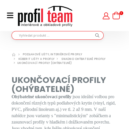
0
PODLAHOVÉ LIŠTY, INTERIÉROVÉ PROFILY
KÜBERIT LIŠTY A PROFILY
SNADNO OHÝBATELNÉ PROFILY
UKONČOVACÍ PROFILY (OHÝBATELNÉ)
UKONČOVACÍ PROFILY
(OHÝBATELNÉ)
Ohýbatelné ukončovací profily
jsou ideální volbou pro
dokončení různých typů podlahových krytin (vinyl, rigid,
PVC, přírodní linoleum aj.) ve tl. 2 až 9 mm. V naší
nabídce jsou varianty s "minimalistickým" zobáčkem a
zasunovací profily v hladkém i drážkovaném povrchu.
Jsou vhodné tam, kde řešíte obloukové ukončení