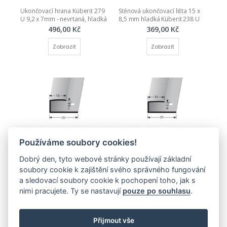
Ukončovací hrana Küberit 279 
Stěnová ukončovací lišta 15 x 
U 9,2 x 7mm - nevrtaná, hladká
8,5 mm hladká Küberit 238 U
496,00 Kč
369,00 Kč
Zobrazit
Zobrazit
ŠROUBOVACÍ
ŠROUBOVACÍ
Používáme soubory cookies!
Ukončovací profil hladký 7-
Ukončovací profil hladký 6-
8,5mm (šroubovací) Küberit 
7mm (šroubovací) Küberit 011
Dobrý den, tyto webové stránky používají základní
010
504,00 Kč
soubory cookie k zajištění svého správného fungování
511,00 Kč
a sledovací soubory cookie k pochopení toho, jak s
Zobrazit
Zobrazit
nimi pracujete. Ty se nastavují
pouze po souhlasu
.
Přijmout vše