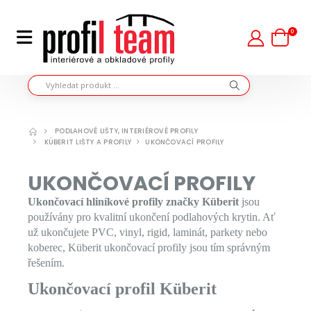
0
PODLAHOVÉ LIŠTY, INTERIÉROVÉ PROFILY
KÜBERIT LIŠTY A PROFILY
UKONČOVACÍ PROFILY
UKONČOVACÍ PROFILY
Ukončovací hliníkové profily značky Küberit
jsou
používány pro kvalitní ukončení podlahových krytin. Ať
už ukončujete PVC, vinyl, rigid, laminát, parkety nebo
koberec, Küberit ukončovací profily jsou tím správným
řešením.
Ukončovací profil Küberit