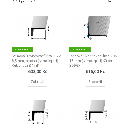
Počet produktů
Řazení
SAMOLEPICÍ
SAMOLEPICÍ
Stěnová ukončovací lišta  15 x 
Stěnová ukončovací lišta 20 x 
8,5 mm, hladká (samolepící) 
15 mm (samolepící) Küberit 
Küberit 238 N/SK
369/SK
608,00 Kč
616,00 Kč
Zobrazit
Zobrazit