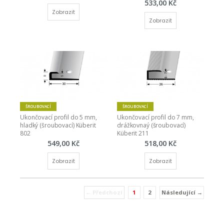
533,00 Kč
Zobrazit
Zobrazit
ŠROUBOVACÍ
ŠROUBOVACÍ
Ukončovací profil do 5 mm, 
Ukončovací profil do 7 mm, 
hladký (šroubovací) Küberit 
drážkovnaý (šroubovací) 
802
Küberit 211
549,00 Kč
518,00 Kč
Zobrazit
Zobrazit
← Předchozí
1
2
Následující →
(current)