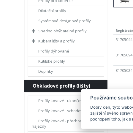
Profily pro koberce
Dilatační profily
Systémové designové profily
Snadno ohýbatelné profily
Registrační
31705044
Küberit lišty a profily
Profily dýhované
31705094
Kutilské profily
31705024
Doplňky
Obkladové profily (lišty)
Používáme soubor
Profily kovové - ukončovací
Dobrý den, tyto webov
Profily kovové - schodové hrany
zajištění svého správ
pochopení toho, jak s 
Profily kovové - přechody a
nájezdy