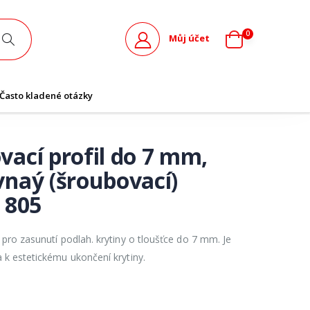
0
Můj účet
Často kladené otázky
ací profil do 7 mm,
naý (šroubovací)
 805
 pro zasunutí podlah. krytiny o tloušťce do 7 mm. Je
 k estetickému ukončení krytiny.