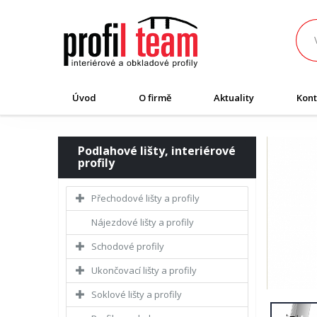
Úvod
O firmě
Aktuality
Kont
Podlahové lišty, interiérové
profily
Přechodové lišty a profily
Nájezdové lišty a profily
Schodové profily
Ukončovací lišty a profily
Soklové lišty a profily