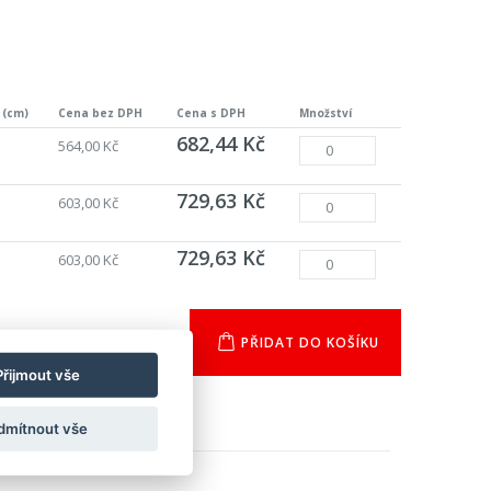
 (cm)
Cena bez DPH
Cena s DPH
Množství
682,44 Kč
564,00 Kč
729,63 Kč
603,00 Kč
729,63 Kč
603,00 Kč
PŘIDAT DO KOŠÍKU
Přijmout vše
dmítnout vše