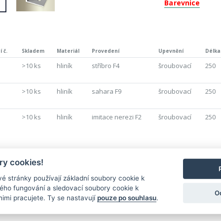
Barevnice
 č.
Skladem
Materiál
Provedení
Upevnění
Délka
>10 ks
hliník
stříbro F4
šroubovací
250
>10 ks
hliník
sahara F9
šroubovací
250
>10 ks
hliník
imitace nerezi F2
šroubovací
250
y cookies!
Nejnovější produkty
é stránky používají základní soubory cookie k
ného fungování a sledovací soubory cookie k
O
nimi pracujete. Ty se nastavují
pouze po souhlasu
.