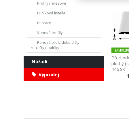
Profily nerezové
Hliníková listella
Dilatace
Vanové profily
Rohové prof., dekor.lišty,
roh.lišty,doplňky
SAMOLEPI
Přechodo
Nářadí
plochý (s
446 SK
Výprodej