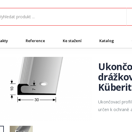
akty
Reference
Ke stažení
Katalog
Ukončov
drážkov
Küberit
Ukončovací profil
určen k ochraně a