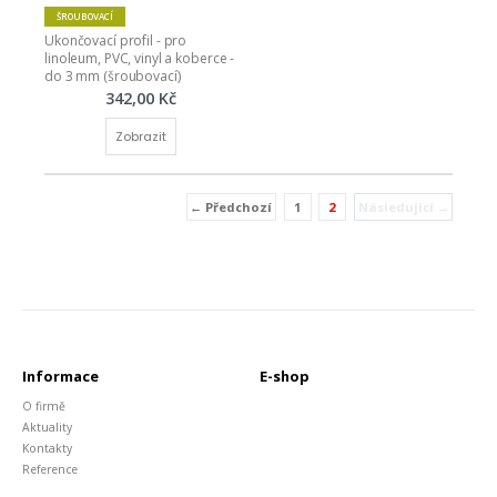
ŠROUBOVACÍ
Ukončovací profil - pro 
linoleum, PVC, vinyl a koberce - 
do 3 mm (šroubovací)
342,00 Kč
Zobrazit
← Předchozí
1
2
Následující →
(current)
Informace
E-shop
O firmě
Aktuality
Kontakty
Reference