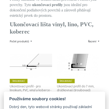
povrchy. Tyto
ukončovací profily
jsou ideální pro
dokončení podlahových povrchů a zároveň přidávají
estetický prvek do prostoru.
Ukončovací lišta vinyl, lino, PVC,
koberec
Počet produktů
Řazení
ŠROUBOVACÍ
ŠROUBOVACÍ
Ukončovací profil - pro 
Ukončovací profil do 7 mm, 
linoleum, PVC, vinyl a koberce - 
drážkovnaý (šroubovací) 
do 2 mm (šroubovací)
Küberit 805
Používáme soubory cookies!
340,00 Kč
564,00 Kč
Dobrý den, tyto webové stránky používají základní
Zobrazit
Zobrazit