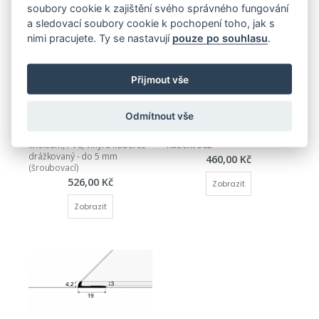
soubory cookie k zajištění svého správného fungování
a sledovací soubory cookie k pochopení toho, jak s
nimi pracujete. Ty se nastavují
pouze po souhlasu
.
Přijmout vše
Odmítnout vše
ŠROUBOVACÍ
ŠROUBOVACÍ
Ukončovací profil - pro 
Ukončovací profil do 6 mm 
linoleum, PVC, vinyl a koberce - 
Küberit 362
drážkovaný - do 5 mm 
460,00 Kč
(šroubovací)
526,00 Kč
Zobrazit
Zobrazit