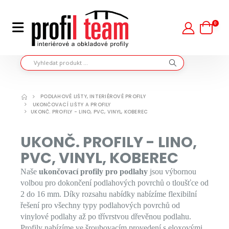
0
PODLAHOVÉ LIŠTY, INTERIÉROVÉ PROFILY
UKONČOVACÍ LIŠTY A PROFILY
UKONČ. PROFILY - LINO, PVC, VINYL, KOBEREC
UKONČ. PROFILY - LINO,
PVC, VINYL, KOBEREC
Naše
ukončovací profily pro podlahy
jsou výbornou
volbou pro dokončení podlahových povrchů o tloušťce od
2 do 16 mm. Díky rozsahu nabídky nabízíme flexibilní
řešení pro všechny typy podlahových povrchů od
vinylové podlahy až po třívrstvou dřevěnou podlahu.
Profily nabízíme ve šroubovacím provedení s eloxovými