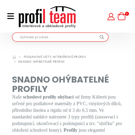
0
PODLAHOVÉ LIŠTY, INTERIÉROVÉ PROFILY
SNADNO OHÝBATELNÉ PROFILY
SNADNO OHÝBATELNÉ
PROFILY
Naše
schodové profily ohýbací
od firmy Küberit jsou
určené pro podlahové materiály z PVC, vinylových dílců,
přírodního linolea a rigidu od tl 3 do 6,5 mm. Ve
standardní nabídce naleznete 3 typy profilů (zasouvací s
podstupnicí, ukončovací s podstupnicí a tzv. "slzičku" pro
obložení schodové hrany).
Profily
jsou elegantní