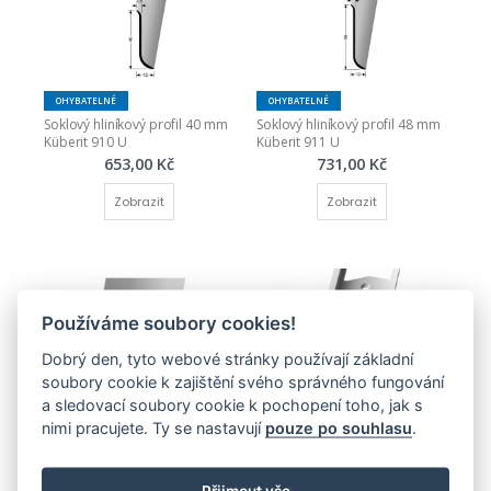
OHYBATELNÉ
OHYBATELNÉ
Soklový hliníkový profil 40 mm 
Soklový hliníkový profil 48 mm 
Küberit 910 U
Küberit 911 U
653,00 Kč
731,00 Kč
Zobrazit
Zobrazit
Používáme soubory cookies!
Dobrý den, tyto webové stránky používají základní
soubory cookie k zajištění svého správného fungování
OHYBATELNÉ
OHYBATELNÉ
a sledovací soubory cookie k pochopení toho, jak s
Přechodový profil T 14 mm 
Ukončovací profil L  8 mm 
nimi pracujete. Ty se nastavují
pouze po souhlasu
.
Küberit 289
Küberit 303 G
381,00 Kč
361,00 Kč
Přijmout vše