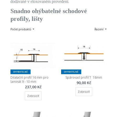
dodávané v eloxovaném provedení.
Snadno ohýbatelné schodové
profily, lišty
Počet produktů
Řazení
OHYBATELNÉ
OHYBATELNÉ
Dilatační profil 16 mm pro 
Spárovací profil T  18mm
laminát 9 - 10 mm
90,00 Kč
237,00 Kč
Zobrazit
Zobrazit