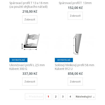
Spárovací profil T 13 a 18 mm 
Spárovací profil T  13mm
(za použití ohýbacího nářadí)
152,00 Kč
218,00 Kč
Zobrazit
Zobrazit
OHYBATELNÉ
OHYBATELNÉ
Ukončovací profil L 2,5 mm 
Soklový hliníkový profil 58 mm 
Küberit 300 G
Küberit 912 U
337,00 Kč
858,00 Kč
Zobrazit
Zobrazit
← Předchozí
1
2
3
4
Následující →
(current)