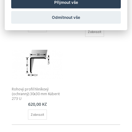
Přijmout vše
NEVRTANÉ
NEVRTANÉ
Nerezový ochranný roh
Hliníkový ochranný roh 25 x 25 
mm
435,00 Kč
Odmítnout vše
364,00 Kč
Zobrazit
Zobrazit
Rohový profil hliníkový 
(ochranný) 30x30 mm Küberit 
273 U
620,00 Kč
Zobrazit