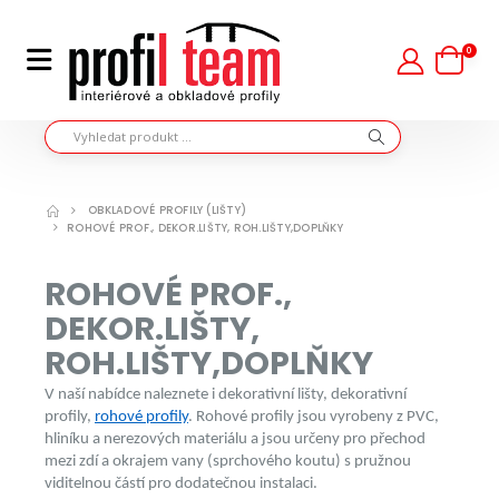
0
OBKLADOVÉ PROFILY (LIŠTY)
ROHOVÉ PROF., DEKOR.LIŠTY, ROH.LIŠTY,DOPLŇKY
ROHOVÉ PROF.,
DEKOR.LIŠTY,
ROH.LIŠTY,DOPLŇKY
V naší nabídce naleznete i dekorativní lišty, dekorativní
profily,
rohové profily
. Rohové profily jsou vyrobeny z PVC,
hliníku a nerezových materiálu a jsou určeny pro přechod
mezi zdí a okrajem vany (sprchového koutu) s pružnou
viditelnou částí pro dodatečnou instalaci.