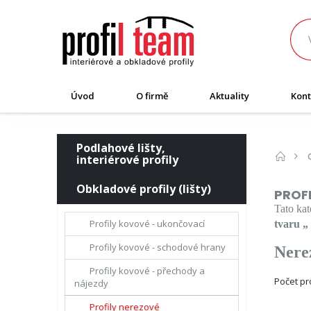
Úvod
O firmě
Aktuality
Kont
Podlahové lišty,
interiérové profily
Obkladové profily (lišty)
PROF
Tato ka
Profily kovové - ukončovací
tvaru „
Profily kovové - schodové hrany
Nere
Profily kovové - přechody a
Počet p
nájezdy
Profily nerezové