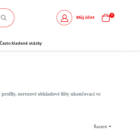
0
Můj účet
Často kladené otázky
é profily, nerezové obkladové lišty ukončovací ve
Řazení