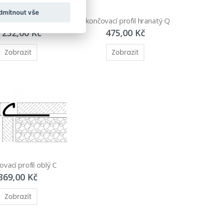
dmítnout vše
odový profil G
Ukončovací profil hranatý Q
 232,00 Kč
475,00 Kč
Zobrazit
Zobrazit
vací profil oblý C
369,00 Kč
Zobrazit