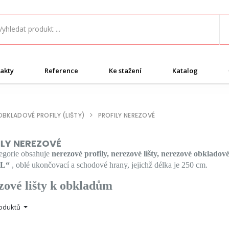
akty
Reference
Ke stažení
Katalog
OBKLADOVÉ PROFILY (LIŠTY)
PROFILY NEREZOVÉ
ILY NEREZOVÉ
tegorie obsahuje
nerezové profily, nerezové lišty, nerezové obkladov
 L“
, oblé ukončovací a schodové hrany, jejichž délka je 250 cm.
zové lišty k obkladům
roduktů