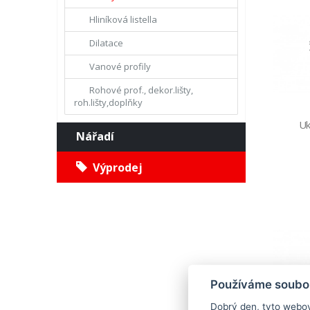
Hliníková listella
Dilatace
Vanové profily
Rohové prof., dekor.lišty,
roh.lišty,doplňky
Uk
Nářadí
Výprodej
Používáme soubor
Dobrý den, tyto webov