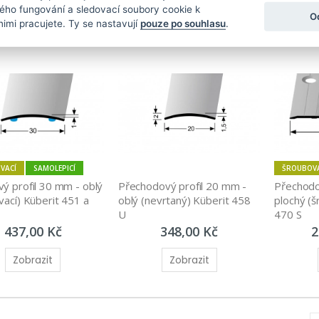
Zobrazit
ného fungování a sledovací soubory cookie k
O
Zobrazit
nimi pracujete. Ty se nastavují
pouze po souhlasu
.
VACÍ
SAMOLEPICÍ
ŠROUBOV
ý profil 30 mm - oblý 
Přechodový profil 20 mm - 
Přechodo
ací) Küberit 451 a 
oblý (nevrtaný) Küberit 458 
plochý (š
U
470 S
437,00 Kč
348,00 Kč
2
Zobrazit
Zobrazit