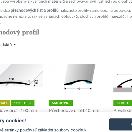
 Jsou vyrobeny z kvalitních materiálů a zachovávají svůj vzhled i po dlouhýc
abídce
přechodových lišt a profilů
naleznete profily samolepící, šroubovací,
ípadně nerezi a to jak ve varianách obloučků, plochých profilů, nájezdů, T pr
.
hodový profil
roduktů
VACÍ
SAMOLEPICÍ
SAMOLEPICÍ
SAMOLEPI
ový profil 100 mm -  
Přechodový profil 40 mm - 
Přechodo
molepicí, šroubovací)
oblý (samolepící) Küberit 248 
vedení ka
y cookies!
SK
891,00 Kč
767,00 Kč
é stránky používají základní soubory cookie k