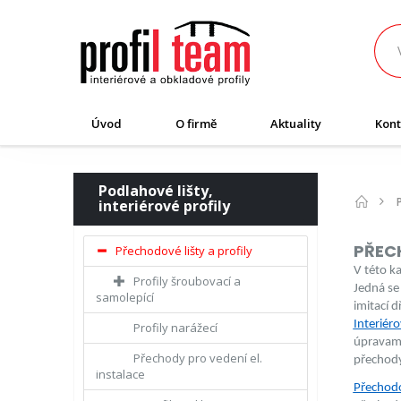
Úvod
O firmě
Aktuality
Kont
Podlahové lišty,
interiérové profily
PŘECH
Přechodové lišty a profily
V této k
Profily šroubovací a
Jedná se
samolepící
imitací 
Interiéro
Profily narážecí
úpravami
Přechody pro vedení el.
přechody
instalace
Přechodo