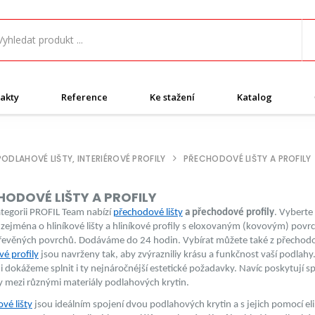
akty
Reference
Ke stažení
Katalog
PODLAHOVÉ LIŠTY, INTERIÉROVÉ PROFILY
PŘECHODOVÉ LIŠTY A PROFILY
ODOVÉ LIŠTY A PROFILY
ategorii PROFIL Team nabízí
přechodové lišty
a přechodové profily
. Vyberte
 zejména o hliníkové lišty a hliníkové profily s eloxovaným (kovovým) povrc
dřevěných povrchů. Dodáváme do 24 hodin. Vybírat můžete také z přechodov
vé profily
jsou navrženy tak, aby zvýrazniliy krásu a funkčnost vaší podlah
 dokážeme splnit i ty nejnáročnéjší estetické požadavky. Navíc poskytují s
 mezi různými materiály podlahových krytin.
vé lišty
jsou ideálním spojení dvou podlahových krytin a s jejich pomocí el