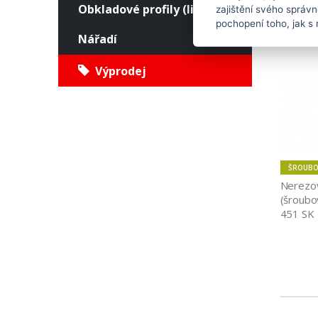
Obkladové profily (lišty)
zajištění svého správ
pochopení toho, jak s 
Nářadí
Výprodej
ŠROUBO
Nerezov
(šroubov
451 SK