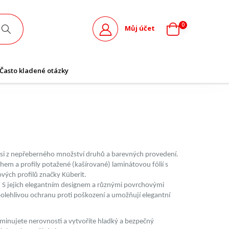
0
Můj účet
Často kladené otázky
 si z nepřeberného množství druhů a barevných provedení.
hem a profily potažené (kašírované) laminátovou fólií s
ých profilů značky Küberit.
y. S jejich elegantním designem a různými povrchovými
polehlivou ochranu proti poškození a umožňují elegantní
iminujete nerovnosti a vytvoříte hladký a bezpečný