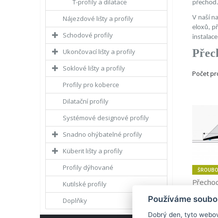
T-profily a dilatace
přechod.
V naší n
Nájezdové lišty a profily
eloxů, př
Schodové profily
instalace
Přec
Ukončovací lišty a profily
Soklové lišty a profily
Počet p
Profily pro koberce
Dilatační profily
Systémové designové profily
Snadno ohýbatelné profily
Küberit lišty a profily
Profily dýhované
ŠROUBO
Přechod
Kutilské profily
oblý (sa
Používáme soubor
Doplňky
Dobrý den, tyto webov