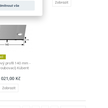
Zobrazit
Zobrazit
dmítnout vše
ACÍ
vý profil 140 mm - 
roubovací) Küberit 
 021,00 Kč
Zobrazit