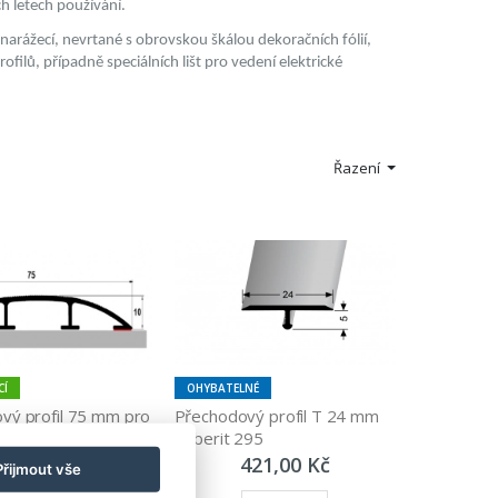
h letech používání.
 narážecí, nevrtané s obrovskou škálou dekoračních fólií,
ofilů, případně speciálních lišt pro vedení elektrické
Řazení
CÍ
OHYBATELNÉ
vý profil 75 mm pro 
Přechodový profil T 24 mm 
belů (samolepící)
Küberit 295
620,00 Kč
421,00 Kč
Přijmout vše